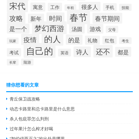
宋代
很多人
寓意
工作
手机
技能
年初
春节
攻略
时间
春节期间
新年
梦幻西游
是一个
汤圆
游戏
父母
的人
疫情
的是
礼物
红包
考生
玩家
自己的
还不
诗人
都是
考试
英语
陆游
长辈
猜你想看的文章
青丘保卫战攻略
动态卡路里和总卡路里是什么意思
杀人包庇罪怎么判刑
过年果汁怎么榨才好喝
“智伯伐而灭之”的出处是哪里