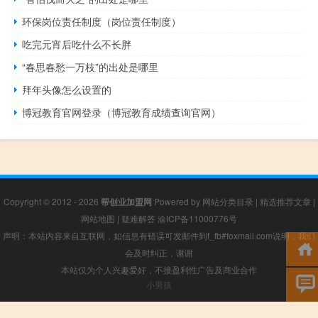
环保岗位责任制度（岗位责任制度）
吃完元宵后吃什么不长胖
“春思春愁一万枝”的出处是哪里
拜年头像怎么设置的
博冠教育官网登录（博冠教育成绩查询官网）
Copyright © 2012 - 2026
帮创业加盟网
Powered by
网站分类目录
|
精选推荐文章
|
网站地图
|
疑难解答
渝ICP备11000776号
声明：本站内容来自互联网，如信息有错误可发邮件到f_fb#foxmail.com说明，我们
会及时纠正，谢谢
本站仅为个人兴趣爱好，不接盈利性广告及商业合作
小男孩