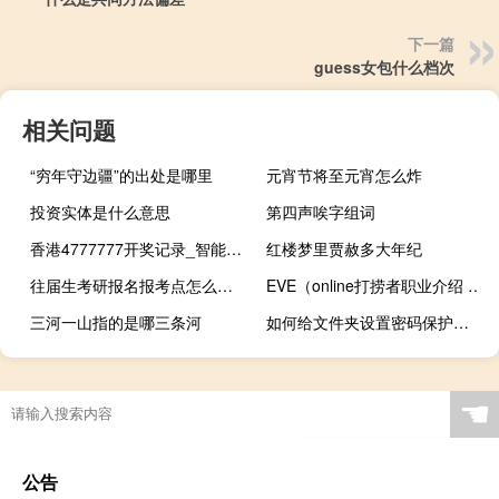
下一篇
guess女包什么档次
相关问题
“穷年守边疆”的出处是哪里
元宵节将至元宵怎么炸
投资实体是什么意思
第四声唉字组词
香港4777777开奖记录_智能AI深度解析_文心一言5G.223.35
红楼梦里贾赦多大年纪
往届生考研报名报考点怎么选择
EVE（online打捞者职业介绍 EVE online打捞者有什么技能）
三河一山指的是哪三条河
如何给文件夹设置密码保护（如何给文件夹设密码）
☚
公告