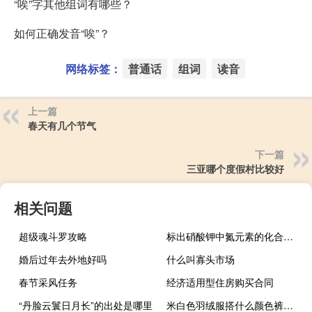
“唉”字其他组词有哪些？
如何正确发音“唉”？
网络标签：
普通话
组词
读音
上一篇
春天有几个节气
下一篇
三亚哪个度假村比较好
相关问题
超级魂斗罗攻略
标出硝酸钾中氮元素的化合价为多少（标出硝酸钾中氮元素的化合价）
婚后过年去外地好吗
什么叫寡头市场
春节采风任务
经济适用型住房购买合同
“丹脸云鬟日月长”的出处是哪里
米白色羽绒服搭什么颜色裤子好看