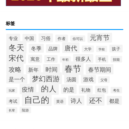
标签
元宵节
习俗
专业
中国
作者
你可以
冬天
唐代
冬季
品牌
孩子
大学
学校
宋代
很多人
寓意
工作
手机
技能
年初
春节
攻略
时间
春节期间
新年
梦幻西游
是一个
汤圆
游戏
父母
的人
疫情
的是
礼物
红包
考生
玩家
自己的
还不
诗人
都是
考试
英语
陆游
长辈