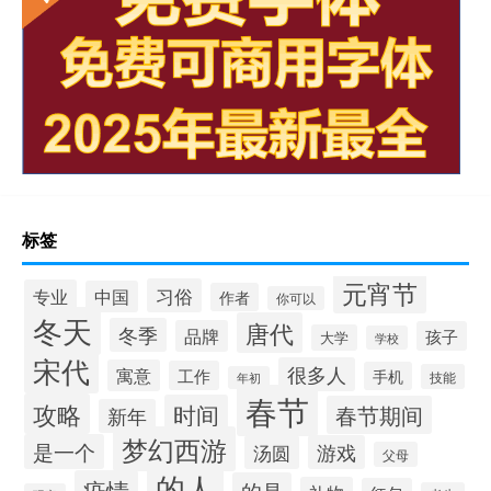
标签
元宵节
习俗
专业
中国
作者
你可以
冬天
唐代
冬季
品牌
孩子
大学
学校
宋代
很多人
寓意
工作
手机
技能
年初
春节
攻略
时间
春节期间
新年
梦幻西游
是一个
汤圆
游戏
父母
的人
疫情
的是