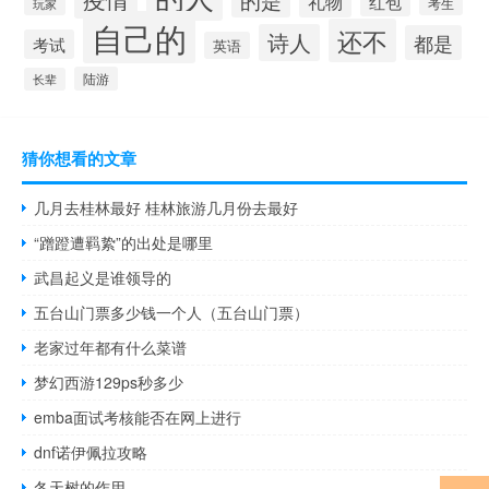
礼物
红包
考生
玩家
自己的
还不
诗人
都是
考试
英语
陆游
长辈
猜你想看的文章
几月去桂林最好 桂林旅游几月份去最好
“蹭蹬遭羁絷”的出处是哪里
武昌起义是谁领导的
五台山门票多少钱一个人（五台山门票）
老家过年都有什么菜谱
梦幻西游129ps秒多少
emba面试考核能否在网上进行
dnf诺伊佩拉攻略
冬天树的作用