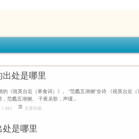
的出处是哪里
淲的《祝英台近（寒食词）》。 “范蠡五湖侧”全诗 《祝英台近
径，范蠡五湖侧。 子夜吴歌，声缓...
461
文章列表
出处是哪里