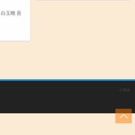
 白玉蟾 吾
小男孩