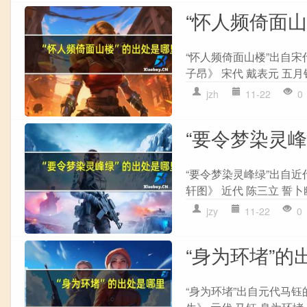
“怀人频倚面
“怀人频倚面山楼”出自宋
子昂》 宋代 戴表元 五月
jzh
11-22
0
“要令梦染灵
“要令梦染灵峰绿”出自近
轩图》 近代 陈三立 誓卜
jzy
11-22
0
“身为环堵”的
“身为环堵”出自元代马钰