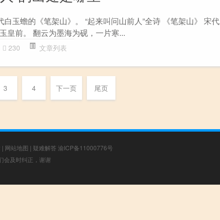
代白玉蟾的《笔架山》。 “起来叫问山前人”全诗 《笔架山》 宋代
皇前。 翻云为墨海为砚，一片寒...
230
文章列表
3
4
下一页
尾页
章
|
网站地图
|
疑难解答
渝ICP备11000776号
，我们会及时纠正，谢谢