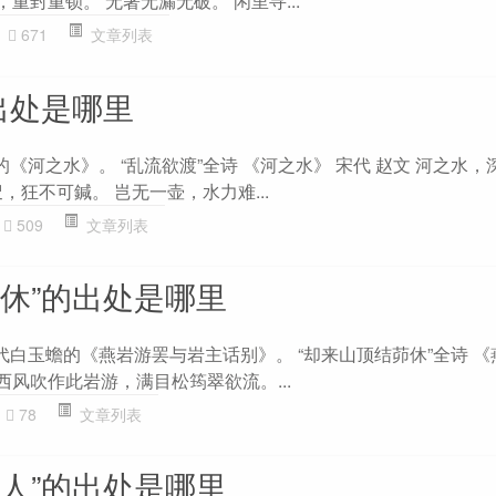
，重封重锁。 无著无漏无破。 闲里寻...
671
文章列表
出处是哪里
的《河之水》。 “乱流欲渡”全诗 《河之水》 宋代 赵文 河之水，
，狂不可鍼。 岂无一壶，水力难...
509
文章列表
茆休”的出处是哪里
代白玉蟾的《燕岩游罢与岩主话别》。 “却来山顶结茆休”全诗 
 西风吹作此岩游，满目松筠翠欲流。...
78
文章列表
前人”的出处是哪里