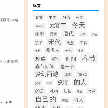
标签
习俗
专业
中国
作者
杭城风雨中简
冬天
元宵节
你可以
唐代
冬季
品牌
大学
学校
宋代
寓意
孩子
工作
很多人
手机
技能
年初
春节
攻略
时间
新年
题赵叔雍高梧
春节期间
是一个
梦幻西游
汤圆
游戏
的人
疫情
父母
玩家
的是
礼物
红包
考试
考生
自己的
诗人
英语
登小王先
还不