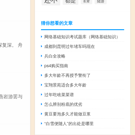
都是
陆游
长辈
猜你想看的文章
网络基础知识考试题库（网络基础知识）
深复深。 舟
成都到昆明过年堵车吗现在
兵白全攻略
ps4购买指南
多大年龄不再授予警衔了
宝翔景苑适合多大年龄
过年吃啥菜菜谱
《燕岩游罢与
怎么辨别粉底的优劣
黄豆要泡多久才能做豆浆
“白雪便随人”的出处是哪里