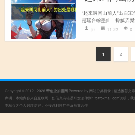
“起来叫问山前人”出自宋
是瑶台翰墨仙，操觚弄椠玉
jzr
11-22
0
1
2
Copyright © 2012 - 2026
帮创业加盟网
Powered by
网站分类目录
|
精选推荐文
声明：本站内容来自互联网，如信息有错误可发邮件到f_fb#foxmail.com说明
本站仅为个人兴趣爱好，不接盈利性广告及商业合作