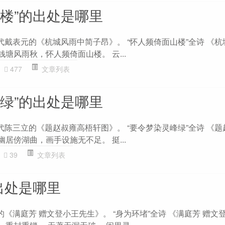
山楼”的出处是哪里
代戴表元的《杭城风雨中简子昂》。 “怀人频倚面山楼”全诗 《
钱塘风雨秋，怀人频倚面山楼。 云...
477
文章列表
峰绿”的出处是哪里
代陈三立的《题赵叔雍高梧轩图》。 “要令梦染灵峰绿”全诗 《
幽居傍湖曲，画手设施无不足。 挺...
39
文章列表
出处是哪里
的《满庭芳 赠文登小王先生》。 “身为环堵”全诗 《满庭芳 赠文