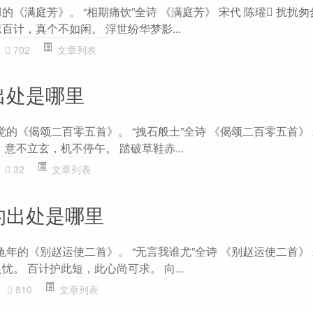
的《满庭芳》。 “相期痛饮”全诗 《满庭芳》 宋代 陈瓘 扰扰
百计，真个不如闲。 浮世纷华梦影...
702
文章列表
出处是哪里
觉的《偈颂二百零五首》。 “拽石般土”全诗 《偈颂二百零五首》 
 意不立玄，机不停午。 踏破草鞋赤...
32
文章列表
的出处是哪里
龟年的《别赵运使二首》。 “无言我谁尤”全诗 《别赵运使二首》 
忧。 百计护此短，此心尚可求。 向...
810
文章列表