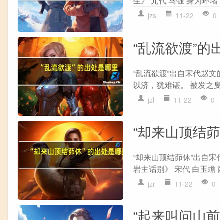
生》 元代 马钰 身为环堵
jzs
11-22
0
“乱流欲渡”的
“乱流欲渡”出自宋代赵文
以济，犹难谌。 被发之叟
jzl
11-22
0
“却来山顶结
“却来山顶结茆休”出自宋
岩主话别》 宋代 白玉蟾
jzr
11-22
0
“起来叫问山