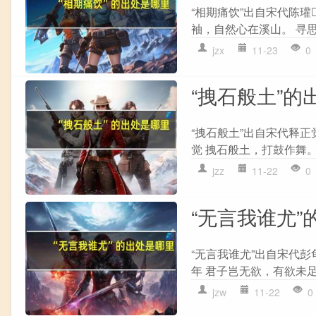
“相期痛饮”出自宋代陈瓘
袖，自然心在溪山。 寻思
jzx
11-23
0
“拽石般土”的
“拽石般土”出自宋代释正
觉 拽石般土，打鼓作舞。
jzz
11-22
0
“无言我谁尤”
“无言我谁尤”出自宋代彭
年 君子岂无欲，有欲未足
jzw
11-22
0