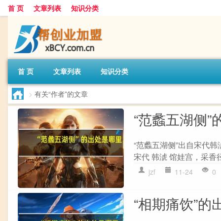
首 页
文章列表
知识分类
首 页
文章列表
知识分类
>
有关“作者”的文章
“范蠡五湖侧”
“范蠡五湖侧”出自宋代韩
宋代 韩淲 馆娃宫，采香
jzf
11-24
0
“相期痛饮”的