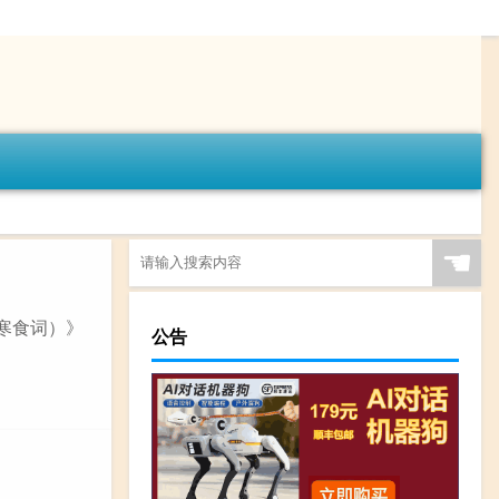
☚
（寒食词）》
公告