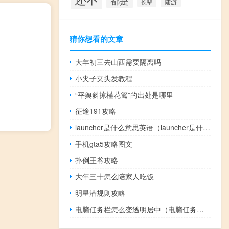
都是
陆游
长辈
猜你想看的文章
大年初三去山西需要隔离吗
小夹子夹头发教程
“平舆斜掠槿花篱”的出处是哪里
征途191攻略
launcher是什么意思英语（launcher是什么意思）
手机gta5攻略图文
扑倒王爷攻略
大年三十怎么陪家人吃饭
明星潜规则攻略
电脑任务栏怎么变透明居中（电脑任务栏怎么变透明）