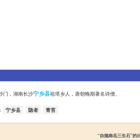
宁乡县
岳沙门，湖南长沙
祖塔乡人，唐朝晚期著名诗僧。
：
宁乡县
隐者
青苔
“自抛南岳三生石”的