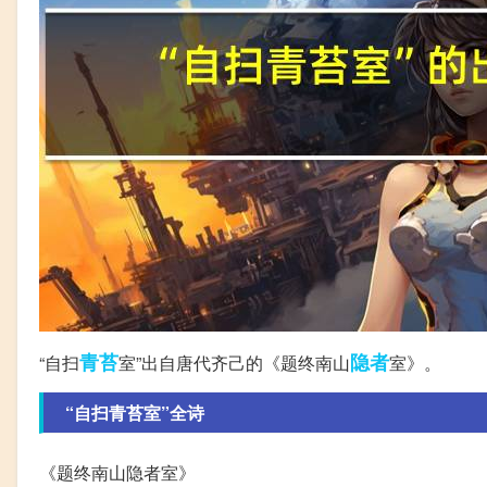
青苔
隐者
“自扫
室”出自唐代齐己的《题终南山
室》。
“自扫青苔室”全诗
《题终南山隐者室》