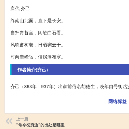
唐代 齐己
终南山北面，直下是长安。
自扫青苔室，闲欹白石看。
风吹窗树老，日晒窦云干。
时向圭峰宿，僧房瀑布寒。
作者简介(齐己)
齐己（863年—937年）出家前俗名胡德生，晚年自号衡
网络标签
上一篇
“号令彻穷边”的出处是哪里