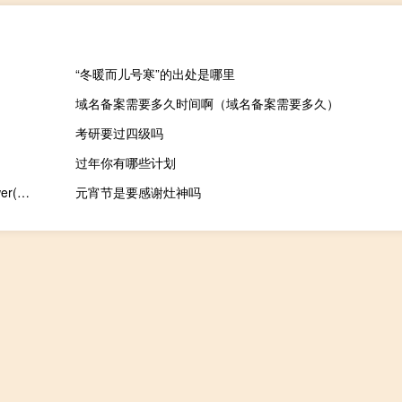
“冬暖而儿号寒”的出处是哪里
域名备案需要多久时间啊（域名备案需要多久）
考研要过四级吗
过年你有哪些计划
D3DWindower(游戏窗口化工具) V1.88 绿色汉化版（D3DWindower(游戏窗口化工具) V1.88 绿色汉化版功能简介）
元宵节是要感谢灶神吗