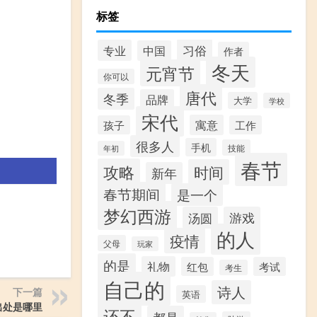
标签
习俗
专业
中国
作者
冬天
元宵节
你可以
唐代
冬季
品牌
大学
学校
宋代
寓意
孩子
工作
很多人
手机
技能
年初
春节
攻略
时间
新年
春节期间
是一个
梦幻西游
汤圆
游戏
的人
疫情
父母
玩家
的是
礼物
红包
考试
考生
自己的
诗人
下一篇
英语
出处是哪里
还不