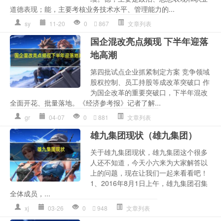
道德表现；能，主要考核业务技术水平、管理能力的...
sy
11-20
0
867
文章列表
国企混改亮点频现 下半年迎落
地高潮
第四批试点企业抓紧制定方案 竞争领域
股权控制、员工持股等成改革突破口 作
为国企改革的重要突破口，下半年混改
全面开花、批量落地。《经济参考报》记者了解...
gr
04-07
0
881
文章列表
雄九集团现状（雄九集团）
关于雄九集团现状，雄九集团这个很多
人还不知道，今天小六来为大家解答以
上的问题，现在让我们一起来看看吧！
1、2016年8月1日上午，雄九集团召集
全体成员，...
xj
03-26
0
948
文章列表