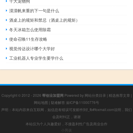
十大宠物狗
漠漠帆来重的下一句是什么
酒桌上的规矩和禁忌（酒桌上的规矩）
冬天冰箱怎么使用除霜
使命召唤11生存攻略
视觉传达设计哪个大学好
工业机器人专业学生要学什么
Copyright © 2012 - 2026
帮创业加盟网
Powered by
网站分类目录
|
精选推荐文章
|
网站地图
|
疑难解答
渝ICP备11000776号
声明：本站内容来自互联网，如信息有错误可发邮件到f_fb#foxmail.com说明，我们
会及时纠正，谢谢
本站仅为个人兴趣爱好，不接盈利性广告及商业合作
小男孩