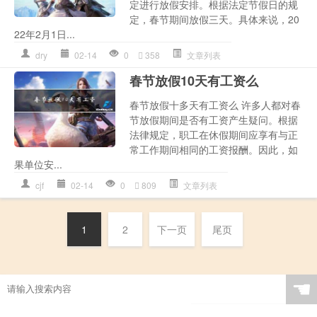
定进行放假安排。根据法定节假日的规
定，春节期间放假三天。具体来说，20
22年2月1日...
dry
02-14
0
358
文章列表
春节放假10天有工资么
春节放假十多天有工资么 许多人都对春
节放假期间是否有工资产生疑问。根据
法律规定，职工在休假期间应享有与正
常工作期间相同的工资报酬。因此，如
果单位安...
cjf
02-14
0
809
文章列表
1
2
下一页
尾页
☚