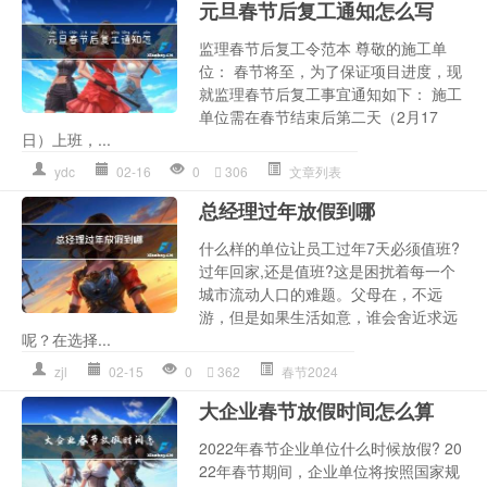
元旦春节后复工通知怎么写
监理春节后复工令范本 尊敬的施工单
位： 春节将至，为了保证项目进度，现
就监理春节后复工事宜通知如下： 施工
单位需在春节结束后第二天（2月17
日）上班，...
ydc
02-16
0
306
文章列表
总经理过年放假到哪
什么样的单位让员工过年7天必须值班?
过年回家,还是值班?这是困扰着每一个
城市流动人口的难题。父母在，不远
游，但是如果生活如意，谁会舍近求远
呢？在选择...
zjl
02-15
0
362
春节2024
大企业春节放假时间怎么算
2022年春节企业单位什么时候放假? 20
22年春节期间，企业单位将按照国家规