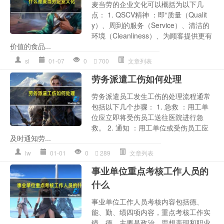
麦当劳的企业文化可以概括为以下几
点： 1. QSCV精神 ：即“质量（Qualit
y）、周到的服务（Service）、清洁的
环境（Cleanliness）、为顾客提供更有
价值的食品...
sl
01-07
0
700
文章列表
劳务派遣工伤如何处理
劳务派遣员工发生工伤的处理流程通常
包括以下几个步骤： 1. 急救 ：用工单
位应立即将受伤员工送往医院进行急
救。 2. 通知 ：用工单位或受伤员工应
及时通知劳...
lw
01-01
0
289
文章列表
事业单位重点考核工作人员的
什么
事业单位工作人员考核内容包括德、
能、勤、绩四项内容，重点考核工作实
绩。德，主要是政治、思想表现和职业