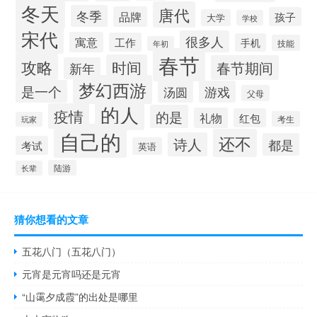
冬天
唐代
冬季
品牌
孩子
大学
学校
宋代
很多人
寓意
工作
手机
技能
年初
春节
攻略
时间
春节期间
新年
梦幻西游
是一个
汤圆
游戏
父母
的人
疫情
的是
礼物
红包
考生
玩家
自己的
还不
诗人
都是
考试
英语
陆游
长辈
猜你想看的文章
五花八门（五花八门）
元宵是元宵吗还是元宵
“山霭夕成霞”的出处是哪里