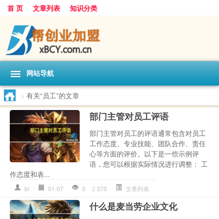
首 页
文章列表
知识分类
网站导航
>
有关“员工”的文章
部门主管对员工评语
部门主管对员工的评语通常包含对员工
工作态度、专业技能、团队合作、责任
心等方面的评价。以下是一些示例评
语，您可以根据实际情况进行调整： 工
作态度和表...
bl
01-07
0
370
文章列表
什么是麦当劳企业文化