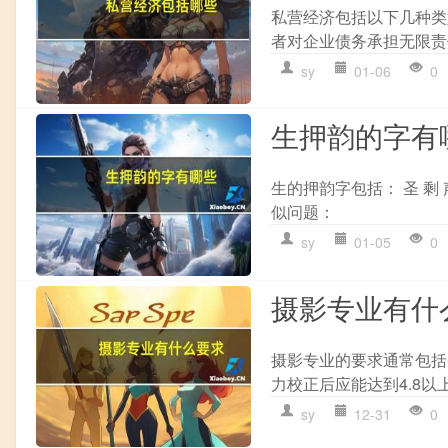
私营经济包括以下几种类
者对企业债务承担无限责任
sy
01-06
0
生押韵的字有
生的押韵字包括： 圣 剩 
似问题：
sy
01-05
0
摄影专业有什
摄影专业的要求通常包括
力校正后应能达到4.8以上
sy
12-31
0