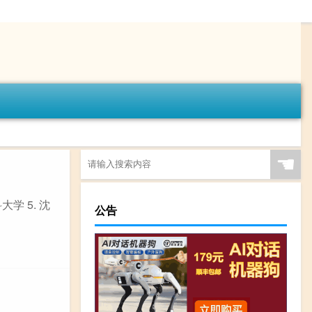
☚
学 5. 沈
公告