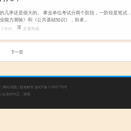
的几率还是很大的。 事业单位考试分两个阶段，一阶段是笔试
业能力测验》和《公共基础知识》，前者...
510
文章列表
下一页
章
|
网站地图
|
疑难解答
渝ICP备11000776号
，我们会及时纠正，谢谢