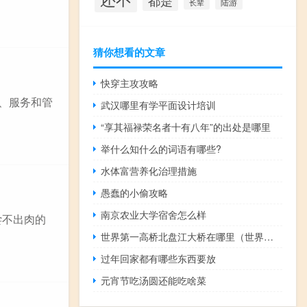
都是
陆游
长辈
猜你想看的文章
快穿主攻攻略
产、服务和管
武汉哪里有学平面设计培训
“享其福禄荣名者十有八年”的出处是哪里
举什么知什么的词语有哪些?
水体富营养化治理措施
愚蠢的小偷攻略
南京农业大学宿舍怎么样
尝不出肉的
世界第一高桥北盘江大桥在哪里（世界第一高桥北盘江大桥简介）
过年回家都有哪些东西要放
元宵节吃汤圆还能吃啥菜