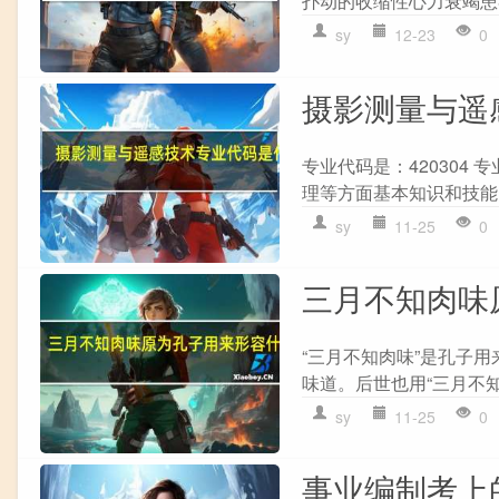
扑动的收缩性心力衰竭患者
sy
12-23
0
摄影测量与遥
专业代码是：420304
理等方面基本知识和技能
sy
11-25
0
三月不知肉味
“三月不知肉味”是孔子
味道。后世也用“三月不知
sy
11-25
0
事业编制考上