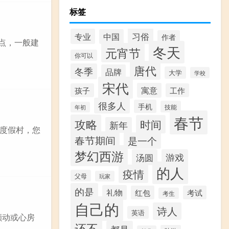
标签
习俗
专业
中国
作者
地点，一般建
冬天
元宵节
你可以
唐代
冬季
品牌
大学
学校
宋代
寓意
孩子
工作
很多人
手机
技能
年初
春节
攻略
时间
新年
度假村，您
春节期间
是一个
梦幻西游
汤圆
游戏
的人
疫情
父母
玩家
的是
礼物
红包
考试
考生
自己的
诗人
英语
颤动或心房
还不