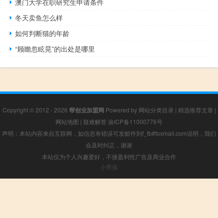
澳门大学在职研究生申请条件
冬天卖鱼怎么样
如何判断猫的年龄
“顾瞻忽眩晃”的出处是哪里
Copyright © 2012 - 2026
帮创业加盟网
Powered by
网站分类目录
|
精选推荐文章
|
网站地图
|
疑难解答
渝ICP备11000776号
声明：本站内容来自互联网，如信息有错误可发邮件到f_fb#foxmail.com说明，我们
会及时纠正，谢谢
本站仅为个人兴趣爱好，不接盈利性广告及商业合作
小男孩