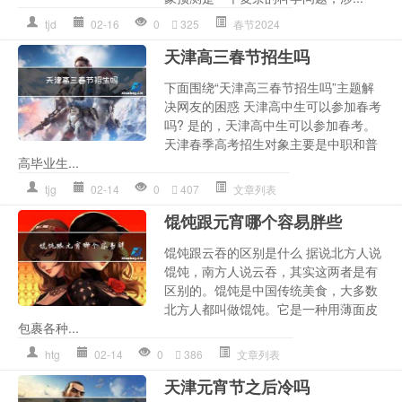
tjd
02-16
0
325
春节2024
天津高三春节招生吗
下面围绕“天津高三春节招生吗”主题解
决网友的困惑 天津高中生可以参加春考
吗? 是的，天津高中生可以参加春考。
天津春季高考招生对象主要是中职和普
高毕业生...
tjg
02-14
0
407
文章列表
馄饨跟元宵哪个容易胖些
馄饨跟云吞的区别是什么 据说北方人说
馄饨，南方人说云吞，其实这两者是有
区别的。馄饨是中国传统美食，大多数
北方人都叫做馄饨。它是一种用薄面皮
包裹各种...
htg
02-14
0
386
文章列表
天津元宵节之后冷吗