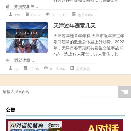
请，并提交相关...
szd
02-07
0
616
春节2024
天津过年违章几天
天津过年违章年年有 天津市近年来过年
期间违章的数量总体呈上升趋势。2022
年，天津市春节期间共发生交通事故13
4起，造成17人死亡，37人受伤，其
中，酒驾违章...
tjg
02-06
0
264
文章列表
☚
公告