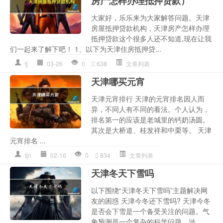
房产怎样办理抵押贷款）
大家好，乐乐来为大家解答问题。天津
房屋抵押贷款机构，天津房产怎样办理
抵押贷款这个很多人还不知道,现在让我
们一起来了解下吧！ 1、以下为天津住房抵押贷...
tj
03-26
0
638
文章列表
天津哪买元宵
天津元宵排行 天津的元宵排名因人而
异，不同人有不同的看法。个人认为，
排名第一的应该是老城里的钙奶汤圆。
其次是大桥道、桂发祥和中栗等。 天津
元宵排名 ...
tjn
02-16
0
834
文章列表
天津冬天下雪吗
以下围绕“天津冬天下雪吗”主题解决网
友的困惑 天津今冬还下雪吗? 天津今冬
是否会下雪是一个备受关注的问题。气
象预测是一个复杂的科学问题，涉...