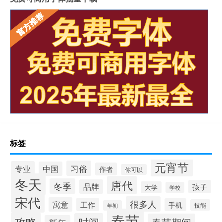
标签
元宵节
习俗
专业
中国
作者
你可以
冬天
唐代
冬季
品牌
孩子
大学
学校
宋代
很多人
寓意
工作
手机
技能
年初
春节
攻略
时间