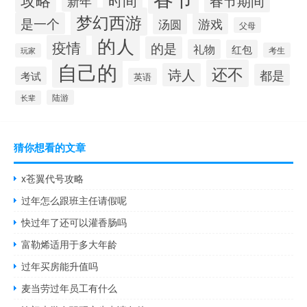
春节期间
新年
梦幻西游
是一个
汤圆
游戏
父母
的人
疫情
的是
礼物
红包
考生
玩家
自己的
还不
诗人
都是
考试
英语
陆游
长辈
猜你想看的文章
x苍翼代号攻略
过年怎么跟班主任请假呢
快过年了还可以灌香肠吗
富勒烯适用于多大年龄
过年买房能升值吗
麦当劳过年员工有什么