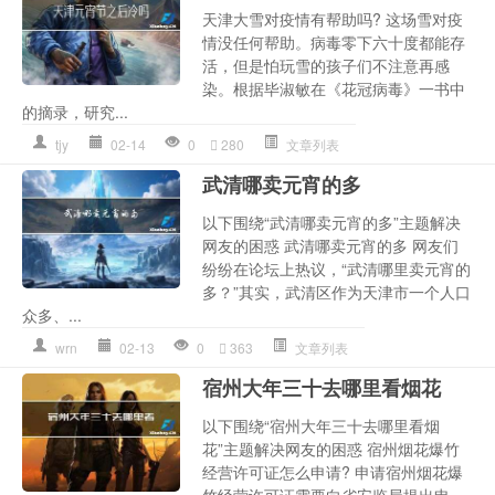
天津大雪对疫情有帮助吗? 这场雪对疫
情没任何帮助。病毒零下六十度都能存
活，但是怕玩雪的孩子们不注意再感
染。根据毕淑敏在《花冠病毒》一书中
的摘录，研究...
tjy
02-14
0
280
文章列表
武清哪卖元宵的多
以下围绕“武清哪卖元宵的多”主题解决
网友的困惑 武清哪卖元宵的多 网友们
纷纷在论坛上热议，“武清哪里卖元宵的
多？”其实，武清区作为天津市一个人口
众多、...
wrn
02-13
0
363
文章列表
宿州大年三十去哪里看烟花
以下围绕“宿州大年三十去哪里看烟
花”主题解决网友的困惑 宿州烟花爆竹
经营许可证怎么申请? 申请宿州烟花爆
竹经营许可证需要向省安监局提出申