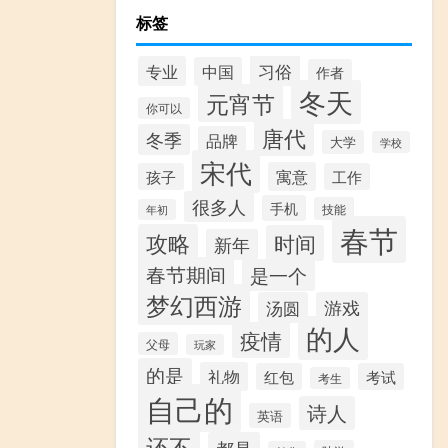
标签
习俗
专业
中国
作者
冬天
元宵节
你可以
唐代
冬季
品牌
大学
学校
宋代
寓意
孩子
工作
很多人
手机
技能
年初
春节
攻略
时间
新年
春节期间
是一个
梦幻西游
汤圆
游戏
的人
疫情
父母
玩家
的是
礼物
红包
考试
考生
自己的
诗人
英语
还不