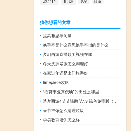
都是
陆游
长辈
猜你想看的文章
提高雅思单词量
换手率是什么意思换手率指的是什么
梦幻西游直播领奖视频在哪
冬天皮肤紧张怎么调理好
在家过年还是出门旅游好
timepiece攻略
“石苻事业真俄顷”的出处是哪里
造梦西游4艾艾辅助 V7.9 绿色免费版（造梦西游4艾艾辅助 V7.9 绿色免费版功能简介）
春节神像怎么清理垃圾
学昊教育培训怎么样