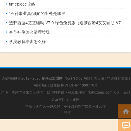
timepiece攻略
“石苻事业真俄顷”的出处是哪里
造梦西游4艾艾辅助 V7.9 绿色免费版（造梦西游4艾艾辅助 V7.9 绿色免费版功能简介）
春节神像怎么清理垃圾
学昊教育培训怎么样
Copyright © 2012 - 2026
帮创业加盟网
Powered by
网站分类目录
|
精选推荐文章
|
网站地图
|
疑难解答
渝ICP备11000776号
声明：本站内容来自互联网，如信息有错误可发邮件到f_fb#foxmail.com说明，我们
会及时纠正，谢谢
本站仅为个人兴趣爱好，不接盈利性广告及商业合作
小男孩