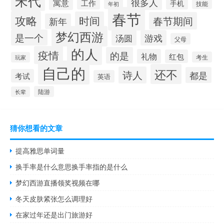
宋代
很多人
寓意
工作
手机
技能
年初
春节
攻略
时间
春节期间
新年
梦幻西游
是一个
汤圆
游戏
父母
的人
疫情
的是
礼物
红包
考生
玩家
自己的
还不
诗人
都是
考试
英语
陆游
长辈
猜你想看的文章
提高雅思单词量
换手率是什么意思换手率指的是什么
梦幻西游直播领奖视频在哪
冬天皮肤紧张怎么调理好
在家过年还是出门旅游好