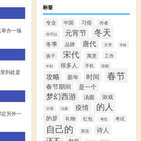
标签
习俗
专业
中国
作者
冬天
以举办一场
元宵节
你可以
唐代
冬季
品牌
大学
学校
宋代
寓意
孩子
工作
很多人
手机
技能
年初
子里到处是
春节
攻略
时间
新年
春节期间
是一个
梦幻西游
汤圆
游戏
的人
疫情
父母
玩家
绑定另外一
的是
礼物
红包
考试
考生
自己的
诗人
英语
还不