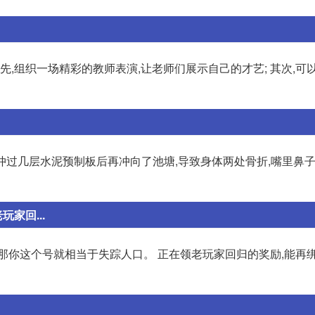
先,组织一场精彩的教师表演,让老师们展示自己的才艺; 其次,可
车冲过几层水泥预制板后再冲向了池塘,导致身体两处骨折,嘴里鼻
家回...
那你这个号就相当于失踪人口。 正在领老玩家回归的奖励,能再