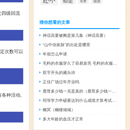
都是
陆游
长辈
次四级回流
猜你想看的文章
神话高要被阉是第几集（神话高要）
“山中动泉脉”的出处是哪里
一定次数可以
年假怎么申请
毛料的衣服穿久了容易发亮 毛料的衣服怎么洗
双字开头的藏头诗
正佳广场过年开业吗
鹿茸多少钱一克是真的（鹿茸多少钱一克）
有各种活动,
同等学力申硕要达到什么成绩才算考试通过
幽冥（幽瞳倾城）
多大年龄的血压才正常