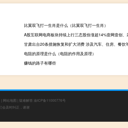
比翼双飞打一生肖是什么（比翼双飞打一生肖）
甘肃出台20条措施恢复和扩大消费 涉及汽车、住房、餐饮
电阻的原理是什么（电阻的作用及原理）
赚钱的路子有哪些
章
|
网站地图
|
疑难解答
渝ICP备11000776号
，我们会及时纠正，谢谢