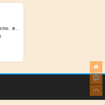
A股互联网电商板块持续上行三态股份涨超14%壹网壹创、若羽臣、赛维时代、焦点科技等跟涨
等
小男孩