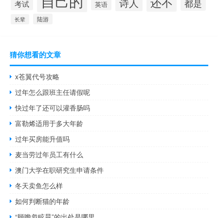
自己的
还不
诗人
都是
考试
英语
陆游
长辈
猜你想看的文章
x苍翼代号攻略
过年怎么跟班主任请假呢
快过年了还可以灌香肠吗
富勒烯适用于多大年龄
过年买房能升值吗
麦当劳过年员工有什么
澳门大学在职研究生申请条件
冬天卖鱼怎么样
如何判断猫的年龄
“顾瞻忽眩晃”的出处是哪里