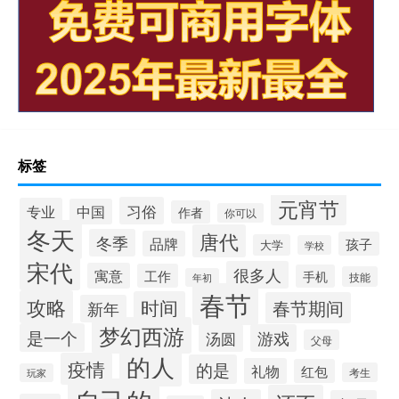
标签
元宵节
习俗
专业
中国
作者
你可以
冬天
唐代
冬季
品牌
孩子
大学
学校
宋代
很多人
寓意
工作
手机
技能
年初
春节
攻略
时间
春节期间
新年
梦幻西游
是一个
汤圆
游戏
父母
的人
疫情
的是
礼物
红包
考生
玩家