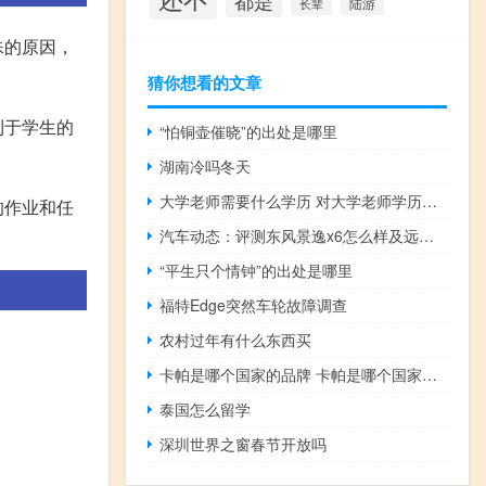
都是
陆游
长辈
殊的原因，
猜你想看的文章
利于学生的
“怕铜壶催晓”的出处是哪里
湖南冷吗冬天
大学老师需要什么学历 对大学老师学历要求是什么
的作业和任
汽车动态：评测东风景逸x6怎么样及远景suv1.8多少钱
“平生只个情钟”的出处是哪里
福特Edge突然车轮故障调查
农村过年有什么东西买
卡帕是哪个国家的品牌 卡帕是哪个国家的品牌
泰国怎么留学
深圳世界之窗春节开放吗