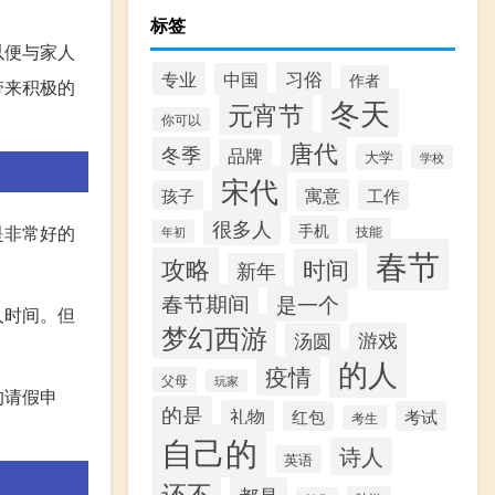
标签
以便与家人
习俗
专业
中国
作者
带来积极的
冬天
元宵节
你可以
唐代
冬季
品牌
大学
学校
宋代
寓意
孩子
工作
很多人
手机
是非常好的
技能
年初
春节
攻略
时间
新年
春节期间
是一个
人时间。但
梦幻西游
汤圆
游戏
的人
疫情
父母
玩家
的请假申
的是
礼物
红包
考试
考生
自己的
诗人
英语
还不