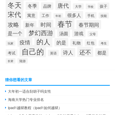
冬天
唐代
冬季
品牌
孩子
大学
学校
宋代
很多人
寓意
工作
手机
技能
年初
春节
攻略
时间
春节期间
新年
梦幻西游
是一个
汤圆
游戏
父母
的人
疫情
的是
礼物
红包
考生
玩家
自己的
还不
诗人
都是
考试
英语
陆游
长辈
猜你想看的文章
大年初一适合刮胡子吗女性
海南大学热门专业排名
ipad1越狱教程（ipad1如何越狱）