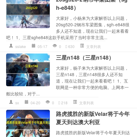
h-e848）
大家好，小杨来为大家解答以上问题，
20sg520-2钢吊车梁图集，sgh-e848很
多人还不知道，现在让我们一起来看看
吧！ 1、三星sghe848这款手机采用了当时非常主流...
sslake
05-17
0
630
文章列表
三星n148（三星n148）
大家好，杨子来为大家解答以上问题，
三星n148，三星n148很多人还不知
道，现在让我们一起来看看吧！ 1、互
联网是一种非常方便的电脑。上网本一
般比较轻，对于...
sx
04-20
0
218
文章列表
路虎揽胜的新版Velar将于今年
夏天到达澳大利亚
路虎揽胜的新版Velar将于今年夏天到达