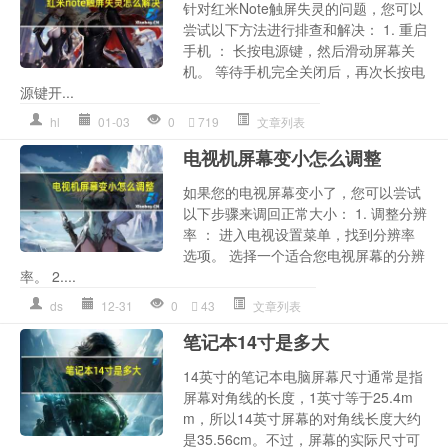
针对红米Note触屏失灵的问题，您可以
尝试以下方法进行排查和解决： 1. 重启
手机 ： 长按电源键，然后滑动屏幕关
机。 等待手机完全关闭后，再次长按电
源键开...
hl
01-03
0
719
文章列表
电视机屏幕变小怎么调整
如果您的电视屏幕变小了，您可以尝试
以下步骤来调回正常大小： 1. 调整分辨
率 ： 进入电视设置菜单，找到分辨率
选项。 选择一个适合您电视屏幕的分辨
率。 2....
ds
12-31
0
43
文章列表
笔记本14寸是多大
14英寸的笔记本电脑屏幕尺寸通常是指
屏幕对角线的长度，1英寸等于25.4m
m，所以14英寸屏幕的对角线长度大约
是35.56cm。不过，屏幕的实际尺寸可