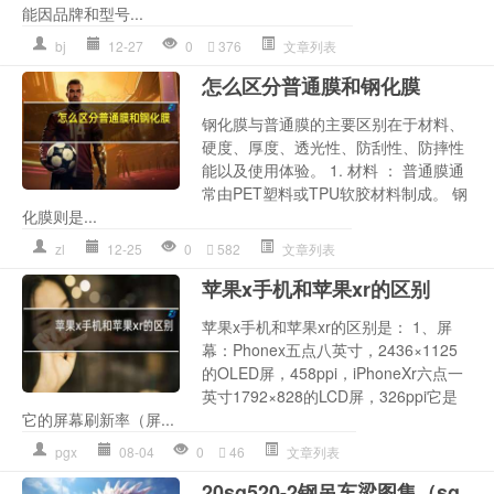
能因品牌和型号...
bj
12-27
0
376
文章列表
怎么区分普通膜和钢化膜
钢化膜与普通膜的主要区别在于材料、
硬度、厚度、透光性、防刮性、防摔性
能以及使用体验。 1. 材料 ： 普通膜通
常由PET塑料或TPU软胶材料制成。 钢
化膜则是...
zl
12-25
0
582
文章列表
苹果x手机和苹果xr的区别
苹果x手机和苹果xr的区别是： 1、屏
幕：Phonex五点八英寸，2436×1125
的OLED屏，458ppi，iPhoneXr六点一
英寸1792×828的LCD屏，326ppi它是
它的屏幕刷新率（屏...
pgx
08-04
0
46
文章列表
20sg520-2钢吊车梁图集（sg