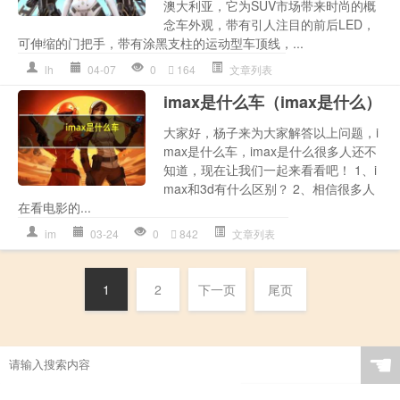
澳大利亚，它为SUV市场带来时尚的概
念车外观，带有引人注目的前后LED，
可伸缩的门把手，带有涂黑支柱的运动型车顶线，...
lh
04-07
0
164
文章列表
imax是什么车（imax是什么）
大家好，杨子来为大家解答以上问题，i
max是什么车，imax是什么很多人还不
知道，现在让我们一起来看看吧！ 1、i
max和3d有什么区别？ 2、相信很多人
在看电影的...
im
03-24
0
842
文章列表
1
2
下一页
尾页
☚