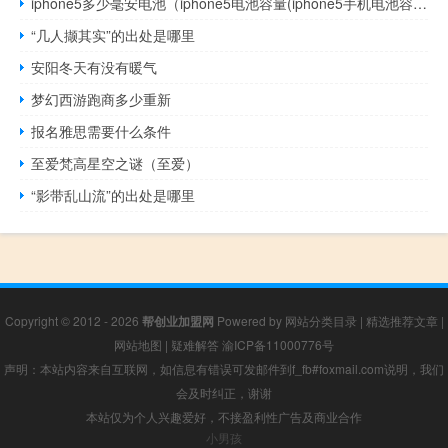
iphone5多少毫安电池（iphone5电池容量(iphone5手机电池容量)）
“几人撷其实”的出处是哪里
安阳冬天有没有暖气
梦幻西游跑商多少重新
报名雅思需要什么条件
至爱梵高星空之谜（至爱）
“影带乱山流”的出处是哪里
Copyright © 2012 - 2026
帮创业加盟网
Powered by
网站分类目录
|
精选推荐文章
|
网站地图
|
疑难解答
渝ICP备11000776号
声明：本站内容来自互联网，如信息有错误可发邮件到f_fb#foxmail.com说明，我们
会及时纠正，谢谢
本站仅为个人兴趣爱好，不接盈利性广告及商业合作
小男孩