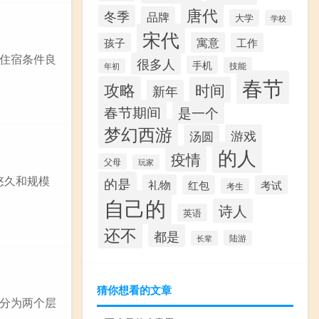
唐代
冬季
品牌
大学
学校
宋代
寓意
孩子
工作
住宿条件良
很多人
手机
技能
年初
春节
攻略
时间
新年
春节期间
是一个
梦幻西游
汤圆
游戏
的人
疫情
父母
玩家
史悠久和规模
的是
礼物
红包
考试
考生
自己的
诗人
英语
还不
都是
陆游
长辈
猜你想看的文章
分为两个层