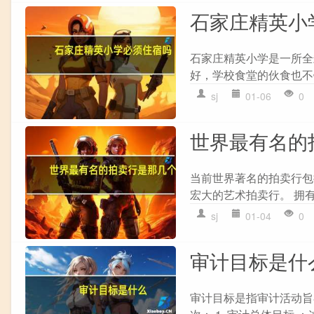
石家庄精英小
石家庄精英小学是一所全
好，学校食堂的伙食也不
sj
01-06
0
世界最有名的
当前世界著名的拍卖行包括：
宏大的艺术拍卖行。 拥有8
sj
01-04
0
审计目标是什
审计目标是指审计活动旨