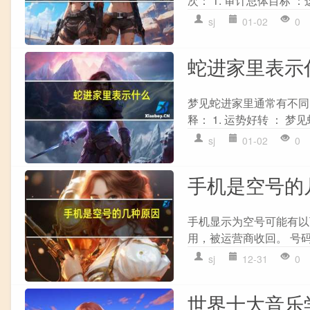
次： 1. 审计总体目标 
sj
01-02
0
蛇进家里表示
梦见蛇进家里通常有不同
释： 1. 运势好转 ： 
sj
01-02
0
手机是空号的
手机显示为空号可能有以下
用，被运营商收回。 号码
sj
12-31
0
世界十大音乐