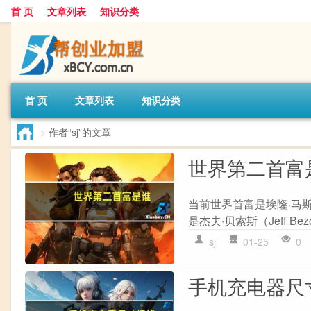
首 页
文章列表
知识分类
首 页
文章列表
知识分类
>
作者“sj”的文章
世界第二首富
当前世界首富是埃隆·马斯
是杰夫·贝索斯（Jeff B
sj
01-25
0
手机充电器尺