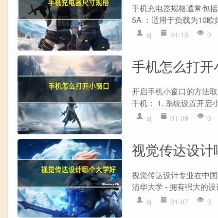
手机充电器规格通常包括
5A ：适用于负载为10欧姆
sj
01-10
0
手机怎么打开
开启手机小窗口的方法取决
手机： 1. 系统设置开启小
sj
01-09
0
视觉传达设计
视觉传达设计专业在中国
清华大学 - 拥有强大的
sj
01-07
0