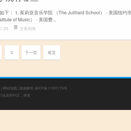
1. 茱莉亚音乐学院 （The Juilliard School） - 美国纽约市
itute of Music） - 美国费...
25
文章列表
3
下一页
尾页
章
|
网站地图
|
疑难解答
渝ICP备11000776号
，我们会及时纠正，谢谢