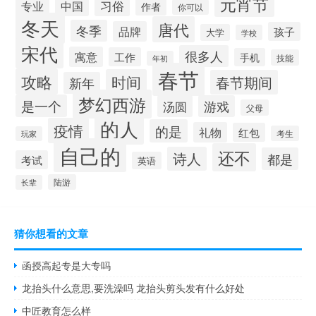
元宵节
习俗
专业
中国
作者
你可以
冬天
唐代
冬季
品牌
孩子
大学
学校
宋代
很多人
寓意
工作
手机
技能
年初
春节
攻略
时间
春节期间
新年
梦幻西游
是一个
汤圆
游戏
父母
的人
疫情
的是
礼物
红包
考生
玩家
自己的
还不
诗人
都是
考试
英语
陆游
长辈
猜你想看的文章
函授高起专是大专吗
龙抬头什么意思,要洗澡吗 龙抬头剪头发有什么好处
中匠教育怎么样