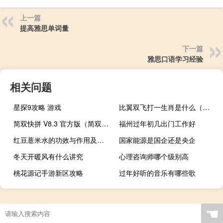
上一篇
提高雅思单词量
下一篇
雅思口语学习经验
相关问题
星探9攻略 游戏
比翼双飞打一生肖是什么（比翼双飞打一生肖）
简双快拼 V8.3 官方版（简双快拼 V8.3 官方版功能简介）
福州过年初几出门工作好
红豆薏米水的功效与作用及禁忌（红豆薏米水的功效与作用及禁忌）
国家能源是国企还是央企
冬天开暖风有什么讲究
心理咨询师哪个级别高
桃花源记手游新区攻略
过年好听的音乐有哪些歌
☚