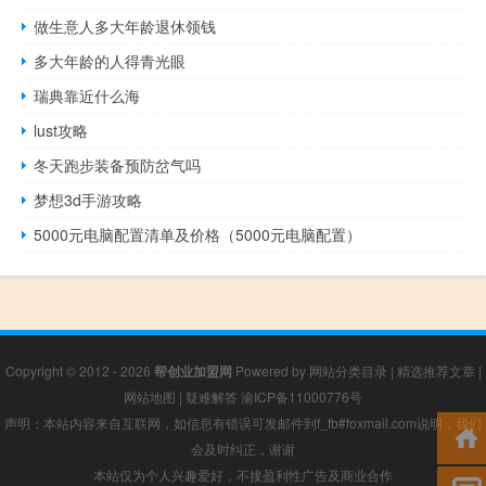
做生意人多大年龄退休领钱
多大年龄的人得青光眼
瑞典靠近什么海
lust攻略
冬天跑步装备预防岔气吗
梦想3d手游攻略
5000元电脑配置清单及价格（5000元电脑配置）
Copyright © 2012 - 2026
帮创业加盟网
Powered by
网站分类目录
|
精选推荐文章
|
网站地图
|
疑难解答
渝ICP备11000776号
声明：本站内容来自互联网，如信息有错误可发邮件到f_fb#foxmail.com说明，我们
会及时纠正，谢谢
本站仅为个人兴趣爱好，不接盈利性广告及商业合作