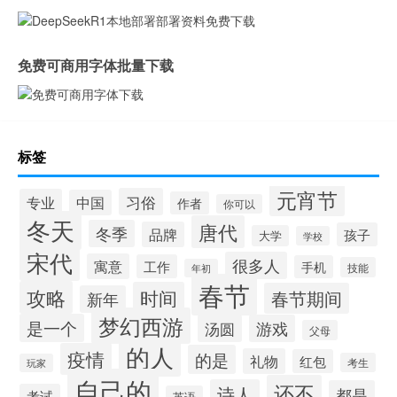
免费可商用字体批量下载
标签
元宵节
习俗
专业
中国
作者
你可以
冬天
唐代
冬季
品牌
孩子
大学
学校
宋代
很多人
寓意
工作
手机
技能
年初
春节
攻略
时间
春节期间
新年
梦幻西游
是一个
汤圆
游戏
父母
的人
疫情
的是
礼物
红包
考生
玩家
自己的
还不
诗人
都是
考试
英语