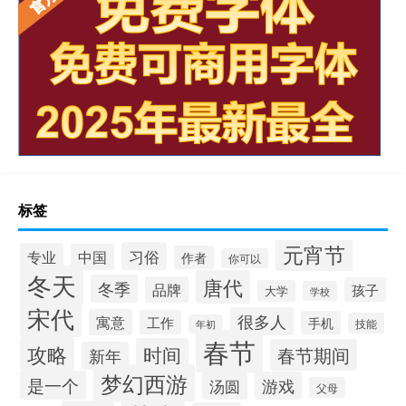
标签
元宵节
习俗
专业
中国
作者
你可以
冬天
唐代
冬季
品牌
孩子
大学
学校
宋代
很多人
寓意
工作
手机
技能
年初
春节
攻略
时间
春节期间
新年
梦幻西游
是一个
汤圆
游戏
父母