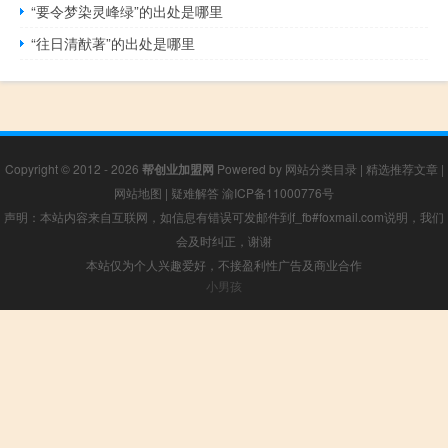
“要令梦染灵峰绿”的出处是哪里
“往日清猷著”的出处是哪里
Copyright © 2012 - 2026
帮创业加盟网
Powered by
网站分类目录
|
精选推荐文章
|
网站地图
|
疑难解答
渝ICP备11000776号
声明：本站内容来自互联网，如信息有错误可发邮件到f_fb#foxmail.com说明，我们
会及时纠正，谢谢
本站仅为个人兴趣爱好，不接盈利性广告及商业合作
小男孩