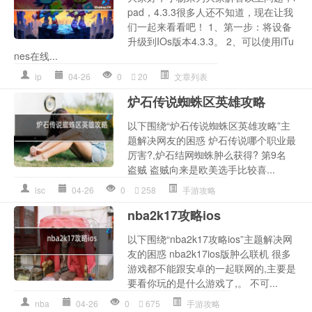
pad，4.3.3很多人还不知道，现在让我
们一起来看看吧！ 1、第一步：将设备
升级到IOs版本4.3.3。 2、可以使用iTu
nes在线...
ip
04-26
0
20
文章列表
炉石传说蜘蛛区英雄攻略
以下围绕“炉石传说蜘蛛区英雄攻略”主
题解决网友的困惑 炉石传说哪个职业最
厉害?,炉石结网蜘蛛肿么获得? 第9名
盗贼 盗贼向来是欧美选手比较喜...
lsc
04-26
0
258
手游攻略
nba2k17攻略ios
以下围绕“nba2k17攻略ios”主题解决网
友的困惑 nba2k17ios版肿么联机 很多
游戏都不能跟安卓的一起联网的,主要是
要看你玩的是什么游戏了,。 不可...
nba
04-26
0
675
手游攻略