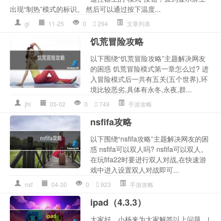
出现“制热”模式的标识。 然后可以通过按下温度...
gl
11-25
0
294
文章列表
饥荒冒险攻略
以下围绕“饥荒冒险攻略”主题解决网友
的困惑 饥荒冒险模式第一章怎么过? 进
入冒险模式后一共有五关(五个世界),环
境比较恶劣,具体有永冬,永夜,群...
jhl
05-02
0
749
手游攻略
nsfifa攻略
以下围绕“nsfifa攻略”主题解决网友的困
惑 nsfifa可以双人吗? nsfifa可以双人。
在玩fifa22时要进行双人对战,在快速游
戏中进入设置双人对战即可...
nsf
04-30
0
923
手游攻略
ipad（4.3.3）
大家好，小杨来为大家解答以上问题，i