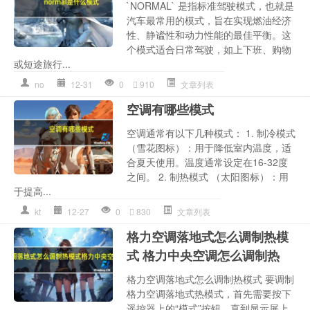
`NORMAL` 是指标准驾驶模式，也就是
汽车最常用的模式，旨在实现燃油经济
性、静谧性和动力性能的最佳平衡。这
个模式适合日常驾驶，如上下班、购物
或短途旅行...
no
12-31
0
910
文章列表
空调有哪些模式
空调通常有以下几种模式： 1. 制冷模式
（雪花图标）：用于降低室内温度，适
合夏天使用。温度通常设定在16-32度
之间。 2. 制热模式 （太阳图标）：用
于提高...
kt
12-27
0
830
文章列表
格力空调落地式怎么调制热模
式 格力中央空调怎么调制热
格力空调落地式怎么调制热模式 要调制
格力空调落地式热模式，首先需要按下
遥控器上的“模式”按钮，直到显示屏上