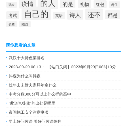
的人
疫情
的是
礼物
红包
考生
玩家
自己的
还不
诗人
都是
考试
英语
陆游
长辈
猜你想看的文章
武汉十大特色菜排名
2023-09-29 06:13： 【站口关闭】2023年9月29日06时10分，G5京昆高速绵广绵阳段：绵阳南站至科学城站入口广元方向，因主线车流量大收费站临时封闭。 ​​​
抖森为什么叫抖森
过年去未婚夫家拜年拿什么
中考分数300分可以上什么样的高中
“此道岂徒然”的出处是哪里
夜间施工安全注意事项
早上好问候语 美好问候语陈列