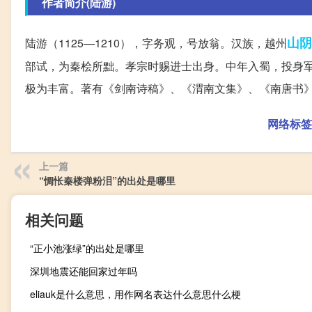
作者简介(陆游)
山阴
陆游（1125—1210），字务观，号放翁。汉族，越州
部试，为秦桧所黜。孝宗时赐进士出身。中年入蜀，投身
极为丰富。著有《剑南诗稿》、《渭南文集》、《南唐书
网络标签
上一篇
“惆怅秦楼弹粉泪”的出处是哪里
相关问题
“正小池涨绿”的出处是哪里
深圳地震还能回家过年吗
eliauk是什么意思，用作网名表达什么意思什么梗