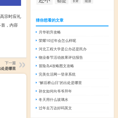
都是
陆游
长辈
高宗时应礼
猜你想看的文章
多首，内容
月华初升攻略
荣耀10过年会怎么样呢
河北工程大学是公办还是民办
物业春节活动效果评估报告
下一篇
冒险岛4攻略图文攻略
出处是哪里
完美生活网一登录系统
“解后桥山日”的出处是哪里
孙女如何向爷爷拜年
冬天用什么玻璃水
过年去万达好吗英文