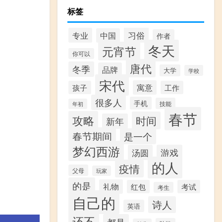
标签
习俗
专业
中国
作者
冬天
元宵节
你可以
唐代
冬季
品牌
大学
学校
宋代
寓意
孩子
工作
很多人
手机
技能
年初
春节
攻略
时间
新年
春节期间
是一个
梦幻西游
汤圆
游戏
的人
疫情
父母
玩家
的是
礼物
红包
考试
考生
自己的
诗人
英语
还不