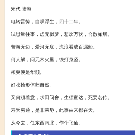
宋代 陆游
电转雷惊，自叹浮生，四十二年。
试思量往事，虚无似梦，悲欢万状，合散如烟。
苦海无边，爱河无底，流浪看成百漏船。
何人解，问无常火里，铁打身坚。
须臾便是华颠。
好收拾形体归自然。
又何须着意，求田问舍，生须宦达，死要名传。
寿夭穷通，是非荣辱，此事由来都在天。
从今去，任东西南北，作个飞仙。