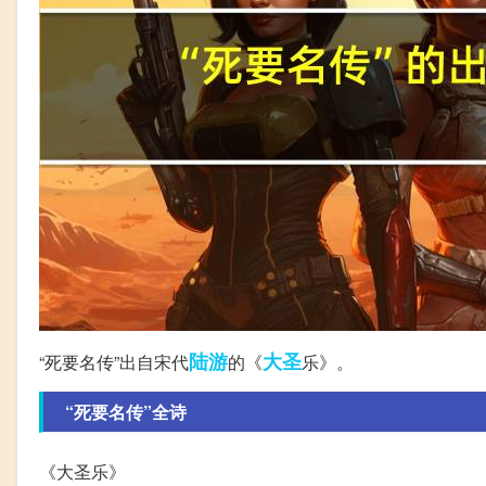
陆游
大圣
“死要名传”出自宋代
的《
乐》。
“死要名传”全诗
《大圣乐》