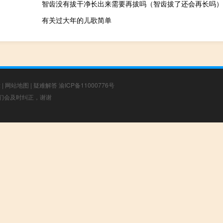
智齿没有拔干净长出来需要再拔吗（智齿拔了还会再长吗）
有关过大年的儿歌简单
章
|
网站地图
|
疑难解答
渝ICP备11000776号
，我们会及时纠正，谢谢