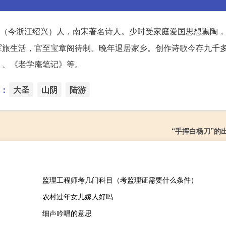
（今浙江绍兴）人，南宋著名诗人。少时受家庭爱国思想熏陶，
军旅生活，官至宝章阁待制。晚年退居家乡。创作诗歌今存九千
》、《老学庵笔记》等。
：
大圣
山阴
陆游
“手挥白杨刀”的
监理工程师考几门科目（考监理证需要什么条件）
农村过年女儿嫁人好吗
细声吟唱的意思