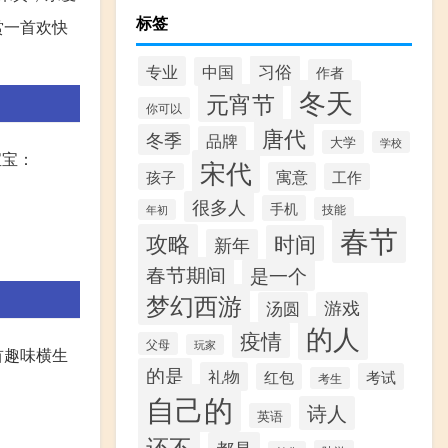
标签
赏一首欢快
习俗
专业
中国
作者
冬天
元宵节
你可以
唐代
冬季
品牌
大学
学校
宝宝：
宋代
寓意
孩子
工作
很多人
手机
技能
年初
春节
攻略
时间
新年
春节期间
是一个
梦幻西游
汤圆
游戏
的人
疫情
父母
玩家
首趣味横生
的是
礼物
红包
考试
考生
自己的
诗人
英语
还不