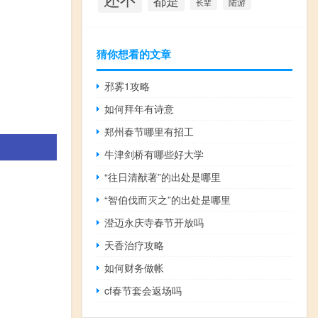
都是
陆游
长辈
猜你想看的文章
邪雾1攻略
如何拜年有诗意
郑州春节哪里有招工
牛津剑桥有哪些好大学
“往日清猷著”的出处是哪里
“智伯伐而灭之”的出处是哪里
澄迈永庆寺春节开放吗
天香治疗攻略
如何财务做帐
cf春节套会返场吗