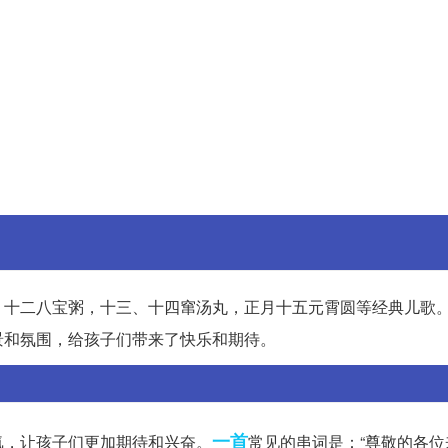
、十二八宝粥，十三、十四窜汤丸，正月十五元霄圆等经典儿歌
景和氛围，给孩子们带来了快乐和期待。
一首
氛，让孩子们更加期待和兴奋。
常见的串词是：“尊敬的各