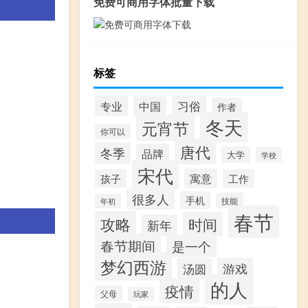
免费可商用字体批量下载
标签
习俗
专业
中国
作者
冬天
元宵节
你可以
唐代
冬季
品牌
大学
学校
宋代
寓意
孩子
工作
很多人
手机
技能
年初
春节
攻略
时间
新年
春节期间
是一个
梦幻西游
汤圆
游戏
的人
疫情
父母
玩家