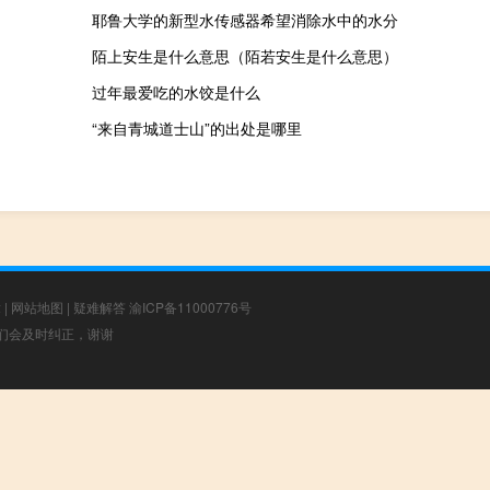
耶鲁大学的新型水传感器希望消除水中的水分
陌上安生是什么意思（陌若安生是什么意思）
过年最爱吃的水饺是什么
“来自青城道士山”的出处是哪里
章
|
网站地图
|
疑难解答
渝ICP备11000776号
，我们会及时纠正，谢谢