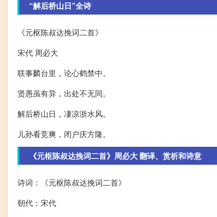
“解后桥山日”全诗
《元枢陈叔达挽词二首》
宋代 周必大
联事麟台里，论心鹤禁中。
贤愚虽有异，出处不无同。
解后桥山日，凄凉浙水风。
儿孙看竞爽，闭户庆方隆。
《元枢陈叔达挽词二首》周必大 翻译、赏析和诗意
诗词：《元枢陈叔达挽词二首》
朝代：宋代