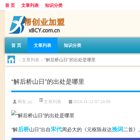
首 页
文章列表
知识分类
首 页
文章列表
知识分类
>
文章列表
>
“解后桥山日”的出处是哪里
“解后桥山日”的出处是哪里
文章列表
网友:
jzj
2024-11-22 07:24:09
后桥
宋代
挽词
“解
山日”出自
周必大的《元枢陈叔达
二首》