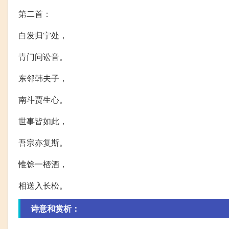
第二首：
白发归宁处，
青门问讼音。
东邻韩夫子，
南斗贾生心。
世事皆如此，
吾宗亦复斯。
惟馀一桮酒，
相送入长松。
诗意和赏析：