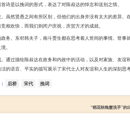
两首诗是以挽词的形式，表达了对陈叔达的悼念和送别之情。
政。虽然贤愚之间有所区别，但他们的出身并没有太大的差异。
着竞相欢快，而我们则闭户庆祝，庆贺方才的成就。
的政务。东邻韩夫子，南斗贾生都在思考着人世间的事情。世事
之境。
慨。通过描绘陈叔达在政务和内政中的活动，以及对家族、友谊
简洁的语言、平实的描写展示了宋代士人对友谊和人生的深刻思
：
后桥
宋代
挽词
“稻花秋晚蟹洗手”的