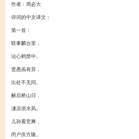
作者：周必大
诗词的中文译文：
第一首：
联事麟台里，
论心鹤禁中。
贤愚虽有异，
出处不无同。
解后桥山日，
凄凉浙水风。
儿孙看竞爽，
闭户庆方隆。