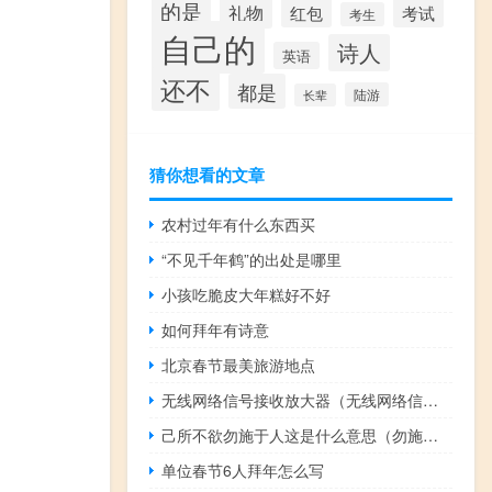
的是
礼物
红包
考试
考生
自己的
诗人
英语
还不
都是
陆游
长辈
猜你想看的文章
农村过年有什么东西买
“不见千年鹤”的出处是哪里
小孩吃脆皮大年糕好不好
如何拜年有诗意
北京春节最美旅游地点
无线网络信号接收放大器（无线网络信号接收器）
己所不欲勿施于人这是什么意思（勿施于人己所不欲什么意思）
单位春节6人拜年怎么写