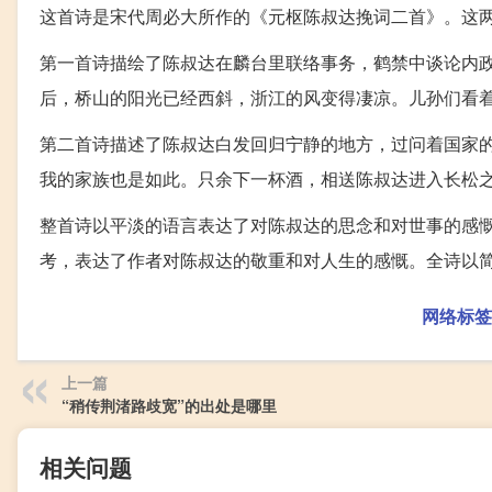
这首诗是宋代周必大所作的《元枢陈叔达挽词二首》。这
第一首诗描绘了陈叔达在麟台里联络事务，鹤禁中谈论内
后，桥山的阳光已经西斜，浙江的风变得凄凉。儿孙们看
第二首诗描述了陈叔达白发回归宁静的地方，过问着国家
我的家族也是如此。只余下一杯酒，相送陈叔达进入长松
整首诗以平淡的语言表达了对陈叔达的思念和对世事的感
考，表达了作者对陈叔达的敬重和对人生的感慨。全诗以
网络标签
上一篇
“稍传荆渚路歧宽”的出处是哪里
相关问题