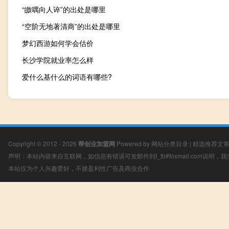
“皦喁向人谇”的出处是哪里
“空阶无地著清商”的出处是哪里
梦幻西游如何学会估价
长沙学院就业率怎么样
爱什么基什么的词语有哪些?
Copyright © 2012 - 2026
帮创业加盟网
Powered by
网站分类目录
|
精选推荐文
声明：本站内容来自互联网，如信息有错误可发邮件到f_fb#foxmail.com说明
本站仅为个人兴趣爱好，不接盈利性广告及商业合作