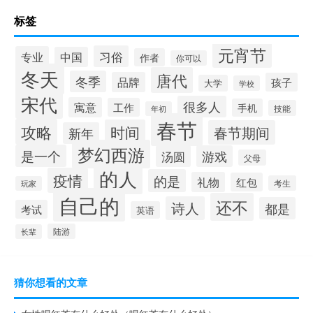
标签
元宵节
习俗
专业
中国
作者
你可以
冬天
唐代
冬季
品牌
孩子
大学
学校
宋代
很多人
寓意
工作
手机
技能
年初
春节
攻略
时间
春节期间
新年
梦幻西游
是一个
汤圆
游戏
父母
的人
疫情
的是
礼物
红包
考生
玩家
自己的
还不
诗人
都是
考试
英语
陆游
长辈
猜你想看的文章