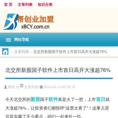
首 页
文章列表
知识分类
网站导航
>
文章列表
>
北交所新股国子软件上市首日高开大涨超76%
北交所新股国子软件上市首日高开大涨超76%
文章列表
网友:
bj
2024-04-14 09:58:18
新股
软件
首日
今天北交所的
国子
真是火了一把，上市
就
大涨超76%，让投资者们都惊呼“这票太香了”！这事儿背
后其实藏了不少看点，咱们一起来扒一扒。