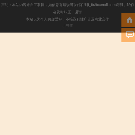
声明：本站内容来自互联网，如信息有错误可发邮件到f_fb#foxmail.com说明，我们
会及时纠正，谢谢
本站仅为个人兴趣爱好，不接盈利性广告及商业合作
小男孩