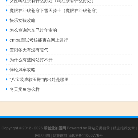
女性喝红茶有什么好处（喝红茶有什么好处）
魔眼在斗破苍穹下雪天骑士（魔眼在斗破苍穹）
快乐女孩攻略
怎么查询汽车已过年审的
emba面试考核能否在网上进行
安阳冬天有没有暖气
为什么有些网站打不开
悖论风车攻略
“八宝装成软玉鞭”的出处是哪里
冬天卖鱼怎么样
Copyright © 2012 - 2026
帮创业加盟网
Powered by
网站分类目录
|
精选推荐文章
|
网站地图
|
疑难解答
渝ICP备11000776号