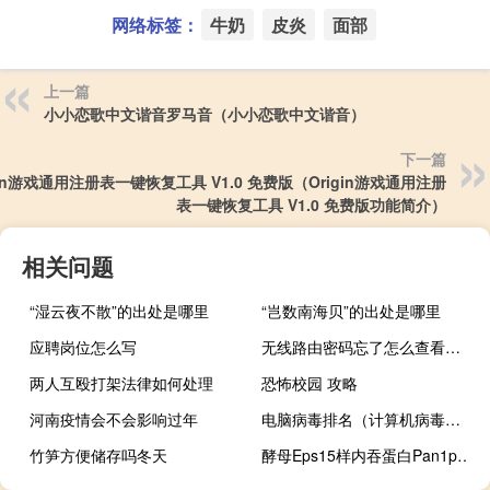
网络标签：
牛奶
皮炎
面部
上一篇
小小恋歌中文谐音罗马音（小小恋歌中文谐音）
下一篇
gin游戏通用注册表一键恢复工具 V1.0 免费版（Origin游戏通用注册
表一键恢复工具 V1.0 免费版功能简介）
相关问题
“湿云夜不散”的出处是哪里
“岂数南海贝”的出处是哪里
应聘岗位怎么写
无线路由密码忘了怎么查看（无线路由密码破解）
两人互殴打架法律如何处理
恐怖校园 攻略
河南疫情会不会影响过年
电脑病毒排名（计算机病毒主要造成）
竹笋方便储存吗冬天
酵母Eps15样内吞蛋白Pan1p是内吞作用的关键参与者