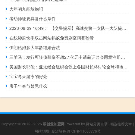
大年初九能放炮吗
考幼师证要具备什么条件
2023-09-29 16:49： 【交警提示】高速交警一支队一大队提示：太原东环高速，南向北K717+600米处 发生两车事故 占用中间车道，请注意避让。 ​​​
在线秒刷快手双击网站蚂蚁免费刷空间赞秒赞
伊朗姑娘多大年龄结婚合法
三羊马：发行可转债募资不超2.1亿元申请获证监会同意注册批复
美国财长耶伦：亚太经合组织会议上各国财长将讨论全球和地区经济和金融前景以及数字资产和区块链
宝宝冬天游泳的好处
庚子年春节禁忌什么
Copyright © 2012 - 2026
帮创业加盟网
Powered by
网站分类目录
|
精选推荐文章
|
网站地图
|
疑难解答
渝ICP备11000776号