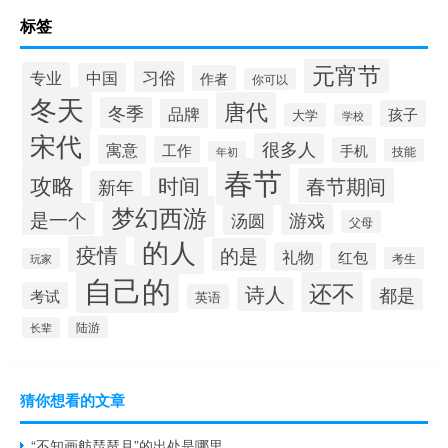
标签
元宵节
习俗
专业
中国
作者
你可以
冬天
唐代
冬季
品牌
孩子
大学
学校
宋代
很多人
寓意
工作
手机
技能
年初
春节
攻略
时间
春节期间
新年
梦幻西游
是一个
汤圆
游戏
父母
的人
疫情
的是
礼物
红包
考生
玩家
自己的
还不
诗人
都是
考试
英语
陆游
长辈
猜你想看的文章
“不知画舫琵琶月”的出处是哪里