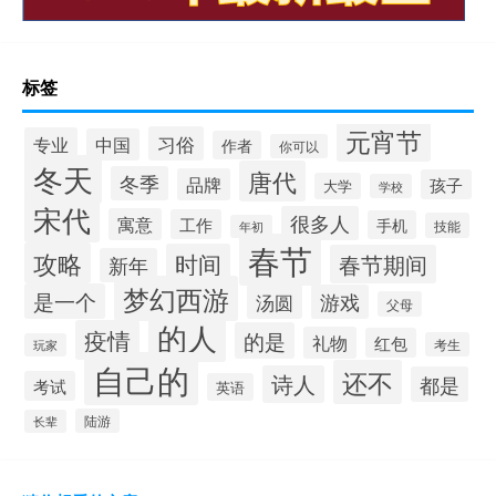
标签
元宵节
习俗
专业
中国
作者
你可以
冬天
唐代
冬季
品牌
孩子
大学
学校
宋代
很多人
寓意
工作
手机
技能
年初
春节
攻略
时间
春节期间
新年
梦幻西游
是一个
汤圆
游戏
父母
的人
疫情
的是
礼物
红包
考生
玩家
自己的
还不
诗人
都是
考试
英语
陆游
长辈