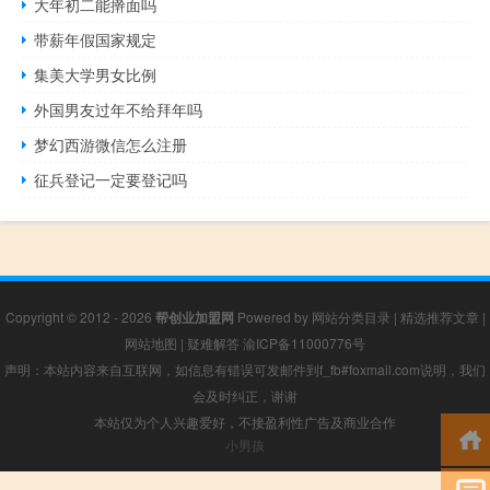
大年初二能擀面吗
带薪年假国家规定
集美大学男女比例
外国男友过年不给拜年吗
梦幻西游微信怎么注册
征兵登记一定要登记吗
Copyright © 2012 - 2026
帮创业加盟网
Powered by
网站分类目录
|
精选推荐文章
|
网站地图
|
疑难解答
渝ICP备11000776号
声明：本站内容来自互联网，如信息有错误可发邮件到f_fb#foxmail.com说明，我们
会及时纠正，谢谢
本站仅为个人兴趣爱好，不接盈利性广告及商业合作
小男孩