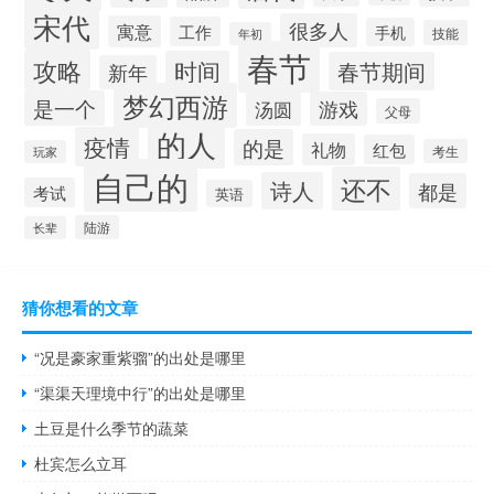
宋代
很多人
寓意
工作
手机
技能
年初
春节
攻略
时间
春节期间
新年
梦幻西游
是一个
汤圆
游戏
父母
的人
疫情
的是
礼物
红包
考生
玩家
自己的
还不
诗人
都是
考试
英语
陆游
长辈
猜你想看的文章
“况是豪家重紫骝”的出处是哪里
“渠渠天理境中行”的出处是哪里
土豆是什么季节的蔬菜
杜宾怎么立耳