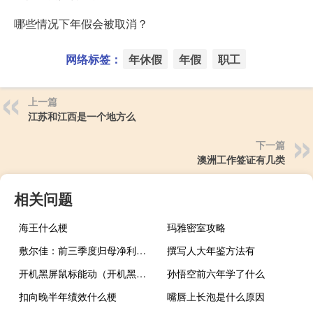
哪些情况下年假会被取消？
网络标签：
年休假
年假
职工
上一篇
江苏和江西是一个地方么
下一篇
澳洲工作签证有几类
相关问题
海王什么梗
玛雅密室攻略
敷尔佳：前三季度归母净利润同比下滑17.33%
撰写人大年鉴方法有
开机黑屏鼠标能动（开机黑屏）
孙悟空前六年学了什么
扣向晚半年绩效什么梗
嘴唇上长泡是什么原因