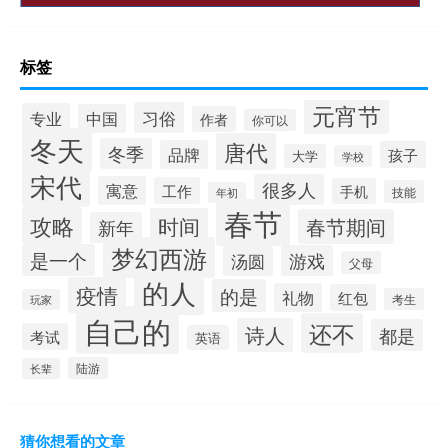
标签
元宵节
习俗
专业
中国
作者
你可以
冬天
唐代
冬季
品牌
孩子
大学
学校
宋代
很多人
寓意
工作
手机
技能
年初
春节
攻略
时间
春节期间
新年
梦幻西游
是一个
汤圆
游戏
父母
的人
疫情
的是
礼物
红包
考生
玩家
自己的
还不
诗人
都是
考试
英语
陆游
长辈
猜你想看的文章