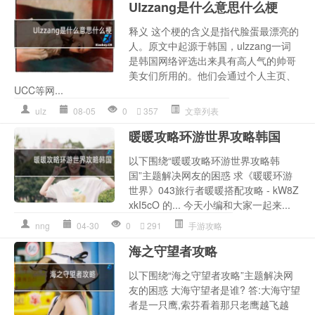
Ulzzang是什么意思什么梗
释义 这个梗的含义是指代脸蛋最漂亮的
人。原文中起源于韩国，ulzzang一词
是韩国网络评选出来具有高人气的帅哥
美女们所用的。他们会通过个人主页、
UCC等网...
ulz
08-05
0
357
文章列表
暖暖攻略环游世界攻略韩国
以下围绕“暖暖攻略环游世界攻略韩
国”主题解决网友的困惑 求《暖暖环游
世界》043旅行者暖暖搭配攻略 - kW8Z
xkI5cO 的... 今天小编和大家一起来...
nng
04-30
0
291
手游攻略
海之守望者攻略
以下围绕“海之守望者攻略”主题解决网
友的困惑 大海守望者是谁? 答:大海守望
者是一只鹰,索芬看着那只老鹰越飞越