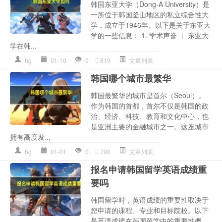
韩国东亚大学（Dong-A University）是
一所位于韩国釜山地区的私立综合性大
学，成立于1946年。以下是关于东亚大
学的一些信息： 1. 学术声誉 ： 东亚大
学在韩...
hg
01-10
0
819
文章列表
韩国哪个城市最繁华
韩国最繁华的城市是首尔（Seoul）。
作为韩国的首都，首尔不仅是韩国的政
治、经济、科技、教育和文化中心，也
是亚洲主要的金融城市之一。这座城市
拥有高度发...
hg
01-01
0
790
文章列表
报名申请韩国留学英语成绩重
要吗
韩国留学时，英语成绩的重要性取决于
您申请的课程、专业和目标院校。以下
是英语成绩在韩国留学中的重要性概