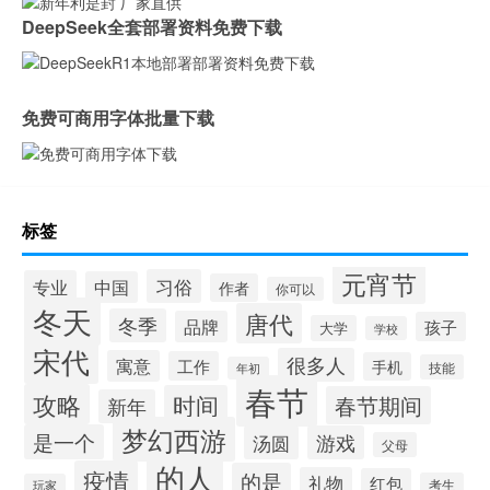
DeepSeek全套部署资料免费下载
免费可商用字体批量下载
标签
元宵节
习俗
专业
中国
作者
你可以
冬天
唐代
冬季
品牌
孩子
大学
学校
宋代
很多人
寓意
工作
手机
技能
年初
春节
攻略
时间
春节期间
新年
梦幻西游
是一个
汤圆
游戏
父母
的人
疫情
的是
礼物
红包
考生
玩家