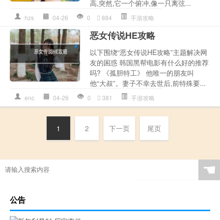
高,突然,它一个俯冲,像一只离弦...
hzs
04-26
0
884
手游攻略
恶女传说HE攻略
以下围绕“恶女传说HE攻略”主题解决网
友的困惑 韩国黑帮电影有什么好的推荐
吗? 《孤胆特工》 他唯一的朋友叫
他“大叔”。妻子不幸去世后,前特殊要...
enc
04-26
0
381
手游攻略
1
2
下一页
尾页
☚
公告