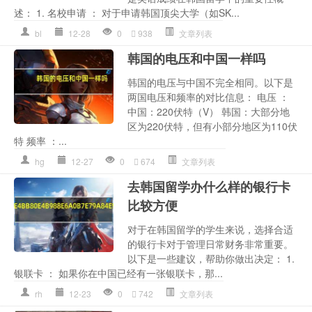
述： 1. 名校申请 ： 对于申请韩国顶尖大学（如SK...
bl
12-28
0
938
文章列表
韩国的电压和中国一样吗
韩国的电压与中国不完全相同。以下是
两国电压和频率的对比信息： 电压 ：
中国：220伏特（V） 韩国：大部分地
区为220伏特，但有小部分地区为110伏
特 频率 ：...
hg
12-27
0
674
文章列表
去韩国留学办什么样的银行卡
比较方便
对于在韩国留学的学生来说，选择合适
的银行卡对于管理日常财务非常重要。
以下是一些建议，帮助你做出决定： 1.
银联卡 ： 如果你在中国已经有一张银联卡，那...
rh
12-23
0
742
文章列表