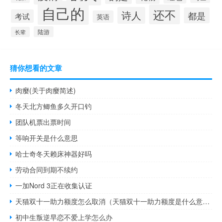
自己的
还不
诗人
都是
考试
英语
陆游
长辈
猜你想看的文章
肉瘿(关于肉瘿简述)
冬天北方鲫鱼多久开口钓
团队机票出票时间
等响开关是什么意思
哈士奇冬天赖床神器好吗
劳动合同到期不续约
一加Nord 3正在收集认证
天猫双十一助力额度怎么取消（天猫双十一助力额度是什么意思）
初中生叛逆早恋不爱上学怎么办