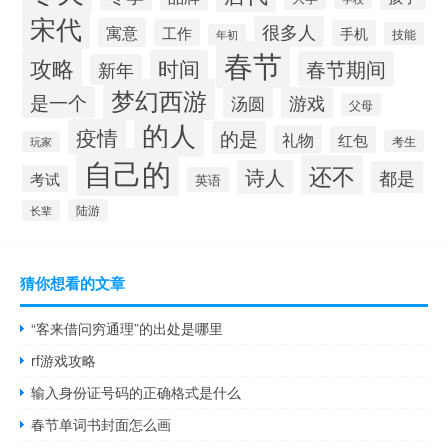
宋代
很多人
寓意
工作
手机
技能
年初
春节
攻略
时间
春节期间
新年
梦幻西游
是一个
汤圆
游戏
父母
的人
疫情
的是
礼物
红包
考生
玩家
自己的
还不
诗人
都是
考试
英语
陆游
长辈
猜你想看的文章
“客来借问穷通理”的出处是哪里
rf游戏攻略
输入身份证号码的正确格式是什么
春节单词书封面怎么画