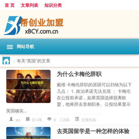
首 页
文章列表
知识分类
网站导航
>
有关“英国”的文章
为什么卡梅伦辞职
戴维·卡梅伦辞职的原因可以归纳为以下
几点： 1. 政治承诺无法兑现 ： 卡梅伦
在公投前承诺，如果英国选择脱离欧
盟，他将辞去首相职务。公投结果显示
英国确实...
ws
01-08
0
206
文章列表
去英国留学是一种怎样的体验