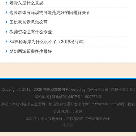
老骨头是什么意思
边缘群体有蹄动物可能是更好的问题解决者
回执家长意见怎么写
教师资格证有什么专业
3d神秘海岸为什么玩不了（3d神秘海岸）
梦幻西游帮费多少最好
Copyright © 2012 - 2026
帮创业加盟网
Powered by
网站分类目录
|
精选推荐文章
|
网站地图
|
疑难解答
渝ICP备11000776号
声明：本站内容来自互联网，如信息有错误可发邮件到f_fb#foxmail.com说明，我们
会及时纠正，谢谢
本站仅为个人兴趣爱好，不接盈利性广告及商业合作
小男孩