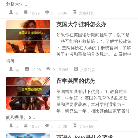
剑桥大学...
xj
12-29
0
786
文章列表
英国大学挂科怎么办
如果你在英国读研期间挂科了，以下是
一些可能的补救措施： 1. 了解学校政策
： 查阅你所在大学的手册或官网，了解
关于补考和重修的具体规定。 2. 及时申
请补...
yg
12-28
0
286
文章列表
留学英国的优势
英国留学具有以下优势： 1. 教育质量
高，学制短 ： 英国的教育体系以高质
量和严要求著称，本科学制通常为三
年，研究生一年，相比其他国家节省时
间和费用。 2...
lx
12-27
0
426
文章列表
英语A_leve是什么要求