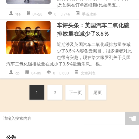
货;如果在订单高峰期(比如黑五...
fee
04-28
0
746
手游攻略
车评头条：英国汽车二氧化碳
排放量在减少了3.5％
近期涉及英国汽车二氧化碳排放量在减
少了3.5%内容备受瞩目，很多读者对此
也很有兴趣，现在给大家罗列关于英国
汽车二氧化碳排放量在减少了3.5%最新消息。 根...
cp
04-09
0
630
文章列表
1
2
下一页
尾页
☚
公告