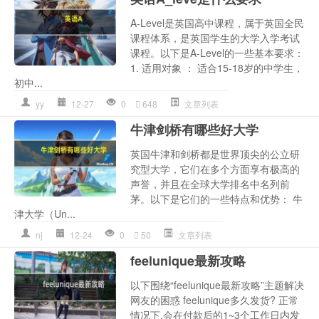
A-Level是英国高中课程，属于英国全民
课程体系，是英国学生的大学入学考试
课程。以下是A-Level的一些基本要求：
1. 适用对象 ： 适合15-18岁的中学生，
初中...
yy
12-27
0
648
文章列表
牛津剑桥有哪些好大学
英国牛津和剑桥都是世界顶尖的公立研
究型大学，它们在多个方面享有极高的
声誉，并且在全球大学排名中名列前
茅。以下是它们的一些特点和优势： 牛
津大学（Un...
nj
12-24
0
50
文章列表
feelunique最新攻略
以下围绕“feelunique最新攻略”主题解决
网友的困惑 feelunique多久发货? 正常
情况下,会在付款后的1~3个工作日内发