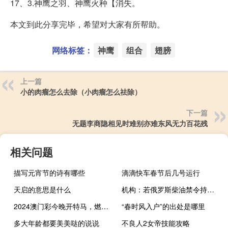
17、3.神鹰之羽、神鹰火种【消失。
本文到此分享完毕，希望对大家有所帮助。
网络标签：
神鹰
组合
翅膀
上一篇
小的肉瘤怎么去除（小肉瘤怎么祛除）
下一篇
无题李商隐相见时难别亦难东风无力百花残
相关问题
描写元宵节的诗有哪些
滴滴快车春节后几号运行
天启的意思是什么
机构：若俄罗斯柴油禁令持续下去将威胁全球市场
2024澳门彩今晚开特马，燃烧精选答案落实_应用版884.45
“春时风入户”的出处是哪里
多大年龄都要美美哒的说说
不良人2女帝技能攻略