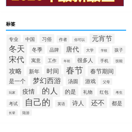
标签
元宵节
习俗
专业
中国
作者
你可以
冬天
唐代
冬季
品牌
孩子
大学
学校
宋代
很多人
寓意
工作
手机
技能
年初
春节
攻略
时间
春节期间
新年
梦幻西游
是一个
汤圆
游戏
父母
的人
疫情
的是
礼物
红包
考生
玩家
自己的
还不
诗人
都是
考试
英语
陆游
长辈