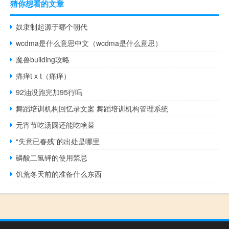
猜你想看的文章
奴隶制起源于哪个朝代
wcdma是什么意思中文（wcdma是什么意思）
魔兽building攻略
痛痒t x t（痛痒）
92油没跑完加95行吗
舞蹈培训机构回忆录文案 舞蹈培训机构管理系统
元宵节吃汤圆还能吃啥菜
“失意已春残”的出处是哪里
磷酸二氢钾的使用禁忌
饥荒冬天前的准备什么东西