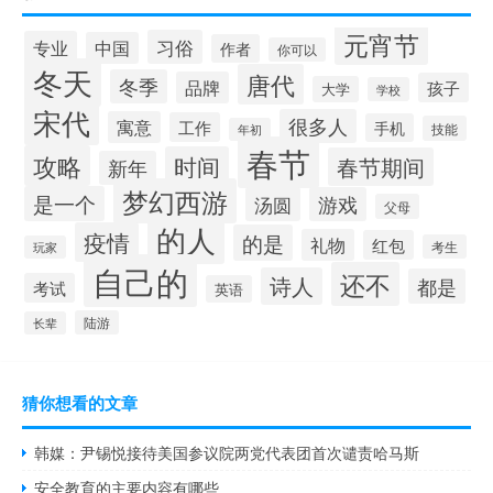
元宵节
习俗
专业
中国
作者
你可以
冬天
唐代
冬季
品牌
孩子
大学
学校
宋代
很多人
寓意
工作
手机
技能
年初
春节
攻略
时间
春节期间
新年
梦幻西游
是一个
汤圆
游戏
父母
的人
疫情
的是
礼物
红包
考生
玩家
自己的
还不
诗人
都是
考试
英语
陆游
长辈
猜你想看的文章
韩媒：尹锡悦接待美国参议院两党代表团首次谴责哈马斯
安全教育的主要内容有哪些