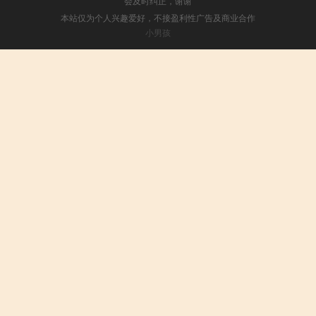
会及时纠正，谢谢
本站仅为个人兴趣爱好，不接盈利性广告及商业合作
小男孩