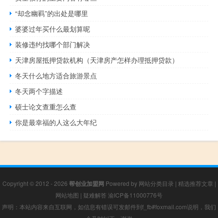
“却念幽羁”的出处是哪里
婆婆过年买什么最划算呢
装修违约找哪个部门解决
天津房屋抵押贷款机构（天津房产怎样办理抵押贷款）
冬天什么地方适合旅游景点
冬天两个字描述
硕士论文查重怎么查
你是最幸福的人这么大年纪
Copyright © 2012 - 2026
帮创业加盟网
Powered by
网站分类目录
|
精选推荐文章
|
网站地图
|
疑难解答
渝ICP备11000776号
声明：本站内容来自互联网，如信息有错误可发邮件到f_fb#foxmail.com说明，我们