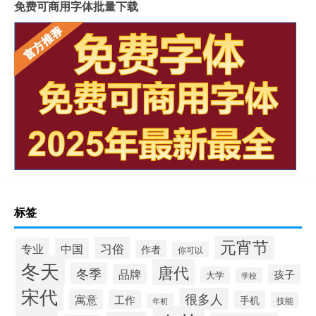
免费可商用字体批量下载
标签
元宵节
习俗
专业
中国
作者
你可以
冬天
唐代
冬季
品牌
孩子
大学
学校
宋代
很多人
寓意
工作
手机
技能
年初