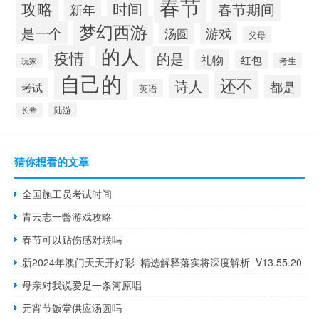
春节
攻略
时间
春节期间
新年
梦幻西游
是一个
汤圆
游戏
父母
的人
疫情
的是
礼物
红包
考生
玩家
自己的
还不
诗人
都是
考试
英语
陆游
长辈
猜你想看的文章
全国施工员考试时间
青云志一瞥游戏攻略
春节可以贴伤感对联吗
新2024年澳门天天开好彩_精选解释落实将深度解析_V13.55.20
母亲对我说爱是一条河原唱
元宵节饭堂供应汤圆吗