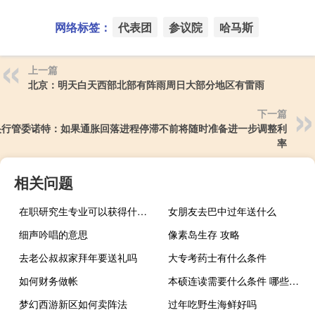
网络标签：
代表团
参议院
哈马斯
上一篇
北京：明天白天西部北部有阵雨周日大部分地区有雷雨
下一篇
央行管委诺特：如果通胀回落进程停滞不前将随时准备进一步调整利
率
相关问题
在职研究生专业可以获得什么样的证书
女朋友去巴中过年送什么
细声吟唱的意思
像素岛生存 攻略
去老公叔叔家拜年要送礼吗
大专考药士有什么条件
如何财务做帐
本硕连读需要什么条件 哪些大学专业可以本硕连读
梦幻西游新区如何卖阵法
过年吃野生海鲜好吗