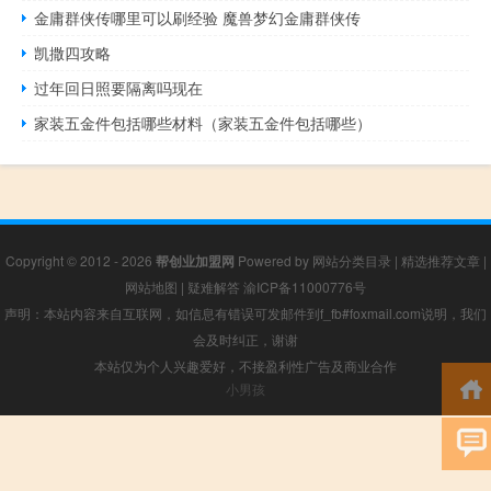
金庸群侠传哪里可以刷经验 魔兽梦幻金庸群侠传
凯撒四攻略
过年回日照要隔离吗现在
家装五金件包括哪些材料（家装五金件包括哪些）
Copyright © 2012 - 2026
帮创业加盟网
Powered by
网站分类目录
|
精选推荐文章
|
网站地图
|
疑难解答
渝ICP备11000776号
声明：本站内容来自互联网，如信息有错误可发邮件到f_fb#foxmail.com说明，我们
会及时纠正，谢谢
本站仅为个人兴趣爱好，不接盈利性广告及商业合作
小男孩