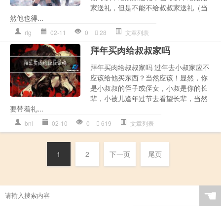
家送礼，但是不能不给叔叔家送礼（当
然他也得...
rlg
02-11
0
28
文章列表
拜年买肉给叔叔家吗
拜年买肉给叔叔家吗 过年去小叔家应不
应该给他买东西？当然应该！显然，你
是小叔叔的侄子或侄女，小叔是你的长
辈，小被儿逢年过节去看望长辈，当然
要带着礼...
bnl
02-10
0
619
文章列表
1
2
下一页
尾页
☚