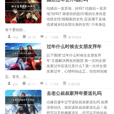
结婚后一直异地，好吗? 结婚后一直异
地?好吗? 谢谢你的提问!看的出来你是
传统女性!很顾家的女性,应该属于县城
或者城乡结合部出身的女性! 只有身边
有个爱你的...
hhg
02-15
0
696
春节2024
过年什么时候去女朋友拜年
以下围绕“过年什么时候去女朋友拜
年”主题解决网友的困惑 第一次到女朋
友家过年应该注意什么? 第一次对女朋
友家过年，心情特别忐忑，但也特别难
忘。首先，去...
gns
02-11
0
739
文章列表
去老公叔叔家拜年要送礼吗
出嫁后逢年过节该给叔叔家送礼吗 如果
没有结仇，就应该给叔叔家送礼品！虽
然可以不给姨家送礼，也可以不给姑姑