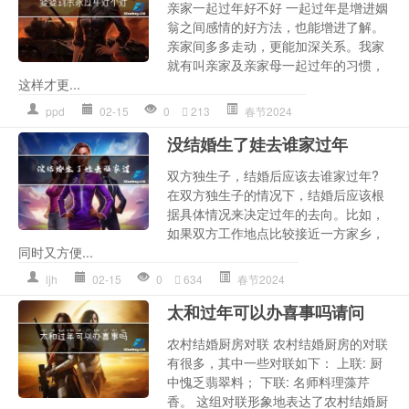
亲家一起过年好不好 一起过年是增进姻
翁之间感情的好方法，也能增进了解。
亲家间多多走动，更能加深关系。我家
就有叫亲家及亲家母一起过年的习惯，
这样才更...
ppd
02-15
0
213
春节2024
没结婚生了娃去谁家过年
双方独生子，结婚后应该去谁家过年?
在双方独生子的情况下，结婚后应该根
据具体情况来决定过年的去向。比如，
如果双方工作地点比较接近一方家乡，
同时又方便...
ljh
02-15
0
634
春节2024
太和过年可以办喜事吗请问
农村结婚厨房对联 农村结婚厨房的对联
有很多，其中一些对联如下： 上联: 厨
中愧乏翡翠料； 下联: 名师料理藻芹
香。 这组对联形象地表达了农村结婚厨