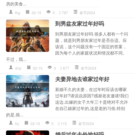
房的美食...
thg
02-15
0
787
春节2024
到男盆友家过年好吗
到男朋友家过年好吗 很多人都有一个问
题，就是到男朋友家过年是否合适。应
该说，这个问题没有一个固定的答案，
因为每个人的家庭状况和情况都不同。
不过，我...
dnp
02-15
0
677
春节2024
夫妻异地去谁家过年好
新婚不久的夫妻，在过年时应该去哪家
过年好?请说说原因?感谢老友邀请!我们
这边,出嫁的女子大年三十是绝对不允许
在自己娘家过年的,这是老的习俗,特别
的是,很...
fry
02-15
0
115
春节2024
婚后过年去外地好吗