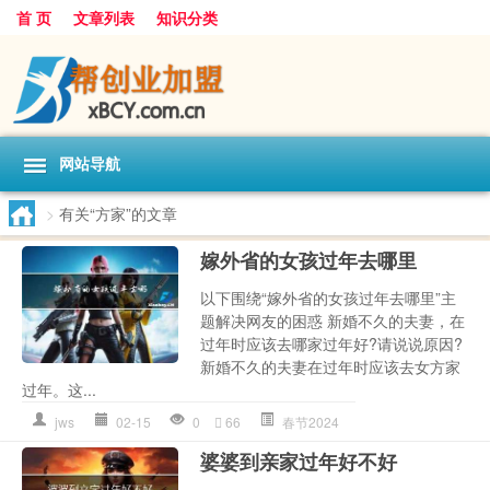
首 页
文章列表
知识分类
网站导航
>
有关“方家”的文章
嫁外省的女孩过年去哪里
以下围绕“嫁外省的女孩过年去哪里”主
题解决网友的困惑 新婚不久的夫妻，在
过年时应该去哪家过年好?请说说原因?
新婚不久的夫妻在过年时应该去女方家
过年。这...
jws
02-15
0
66
春节2024
婆婆到亲家过年好不好