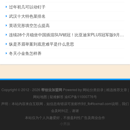
过年初几可以动钉子
武汉十大特色菜排名
英语完形填空怎么提高
连续28个月稳坐中国插混SUV销冠！比亚迪宋PLUS冠军版9月热销40165辆
纵是齐眉举案到底意难平是什么意思
冬天小金鱼怎样养
Copyright © 2012 - 2026
帮创业加盟网
Powered by
网站分类目录
|
精选推荐文章
|
网站地图
|
疑难解答
渝ICP备11000776号
声明：本站内容来自互联网，如信息有错误可发邮件到f_fb#foxmail.com说明，我们
会及时纠正，谢谢
本站仅为个人兴趣爱好，不接盈利性广告及商业合作
小男孩