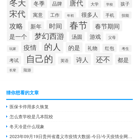
冬天
唐代
冬季
品牌
孩子
大学
学校
宋代
很多人
寓意
工作
手机
技能
年初
春节
攻略
时间
春节期间
新年
梦幻西游
是一个
汤圆
游戏
父母
的人
疫情
的是
礼物
红包
考生
玩家
自己的
还不
诗人
都是
考试
英语
陆游
长辈
猜你想看的文章
医保卡停用多久恢复
怎么查学校是几本院校
冬天冷是什么现象
2023年09月19日贵州省遵义市疫情大数据-今日/今天疫情全网搜索最新实时消息动态情况通知播报