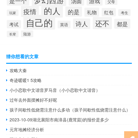
是一个
汤圆
游戏
父母
的人
疫情
的是
礼物
红包
考生
玩家
自己的
还不
诗人
都是
考试
英语
陆游
长辈
猜你想看的文章
攻略大秦
奇迹暖暖1 5攻略
小小恋歌中文谐音罗马音（小小恋歌中文谐音）
过年去外面摆摊好不好呢
孩子间歇性低烧需注意什么多动（孩子间歇性低烧需注意什么）
2023-10-09湖北襄阳市南漳县(鹿茸菇)的报价是多少
元宵地摊经济分析