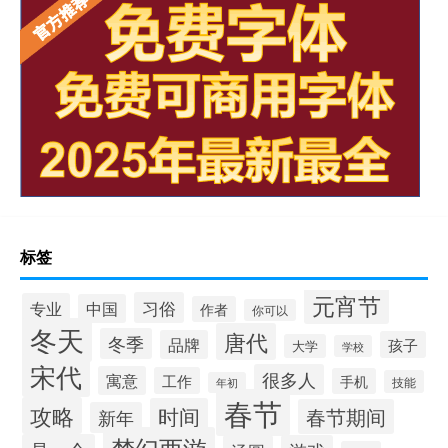
标签
元宵节
习俗
专业
中国
作者
你可以
冬天
唐代
冬季
品牌
孩子
大学
学校
宋代
很多人
寓意
工作
手机
技能
年初
春节
攻略
时间
春节期间
新年
梦幻西游