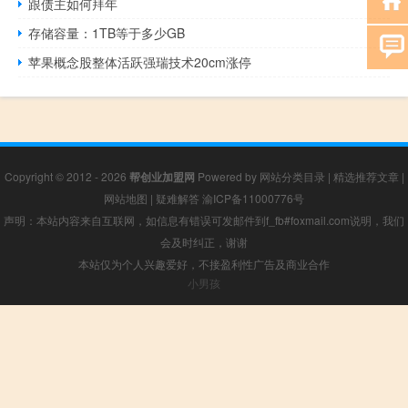
跟债主如何拜年
存储容量：1TB等于多少GB
苹果概念股整体活跃强瑞技术20cm涨停
Copyright © 2012 - 2026
帮创业加盟网
Powered by
网站分类目录
|
精选推荐文章
|
网站地图
|
疑难解答
渝ICP备11000776号
声明：本站内容来自互联网，如信息有错误可发邮件到f_fb#foxmail.com说明，我们
会及时纠正，谢谢
本站仅为个人兴趣爱好，不接盈利性广告及商业合作
小男孩