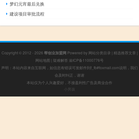
梦幻元宵最后兑换
建设项目审批流程
Copyright © 2012 - 2026
帮创业加盟网
Powered by
网站分类目录
|
精选推荐文章
|
网站地图
|
疑难解答
渝ICP备11000776号
声明：本站内容来自互联网，如信息有错误可发邮件到f_fb#foxmail.com说明，我们
会及时纠正，谢谢
本站仅为个人兴趣爱好，不接盈利性广告及商业合作
小男孩