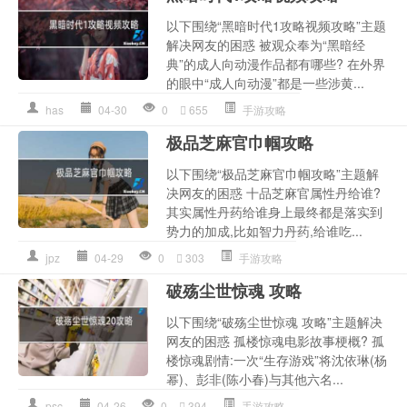
以下围绕“黑暗时代1攻略视频攻略”主题
解决网友的困惑 被观众奉为“黑暗经
典”的成人向动漫作品都有哪些? 在外界
的眼中“成人向动漫”都是一些涉黄...
has
04-30
0
655
手游攻略
极品芝麻官巾帼攻略
以下围绕“极品芝麻官巾帼攻略”主题解
决网友的困惑 十品芝麻官属性丹给谁?
其实属性丹药给谁身上最终都是落实到
势力的加成,比如智力丹药,给谁吃...
jpz
04-29
0
303
手游攻略
破殇尘世惊魂 攻略
以下围绕“破殇尘世惊魂 攻略”主题解决
网友的困惑 孤楼惊魂电影故事梗概? 孤
楼惊魂剧情:一次“生存游戏”将沈依琳(杨
幂)、彭非(陈小春)与其他六名...
psc
04-26
0
394
手游攻略