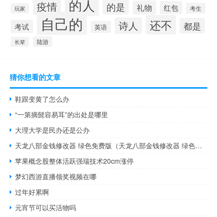
的人
疫情
的是
礼物
红包
考生
玩家
自己的
还不
诗人
都是
考试
英语
陆游
长辈
猜你想看的文章
鞋跟变黄了怎么办
“一第摘髭容易耳”的出处是哪里
大理大学是民办还是公办
天龙八部金钱修改器 绿色免费版（天龙八部金钱修改器 绿色免费版功能简介）
苹果概念股整体活跃强瑞技术20cm涨停
梦幻西游直播领奖视频在哪
过年好累啊
元宵节可以买活物吗