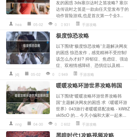
友的困惑 3ds塞尔达时之笛攻略? 塞尔
达传说时之笛是一款由任天堂发布于的
动作冒险游戏,也是首次第一个全3...
hea
05-02
0
931
手游攻略
极度惊恐攻略
以下围绕“极度惊恐攻略”主题解决网友
的困惑 惊恐发作，感觉精神不受控制!
该怎么办才好? 抑郁症、焦虑症、强迫
症、双相情感障碍、恐惧症以及精...
jdj
05-02
0
949
手游攻略
暖暖攻略环游世界攻略韩国
以下围绕“暖暖攻略环游世界攻略韩
国”主题解决网友的困惑 求《暖暖环游
世界》043旅行者暖暖搭配攻略 - kW8Z
xkI5cO 的... 今天小编和大家一起来...
nng
04-30
0
602
手游攻略
黑暗时代1攻略视频攻略