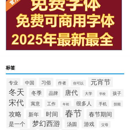
标签
元宵节
习俗
专业
中国
作者
你可以
冬天
唐代
冬季
品牌
孩子
大学
学校
宋代
很多人
寓意
工作
手机
技能
年初
春节
攻略
时间
春节期间
新年
梦幻西游
是一个
汤圆
游戏
父母