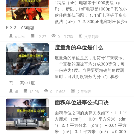
1纳法（nF）电容等于1000皮法（p
F）。所以，1nF电容是1000pF 其他小
伙伴的相似问题： 1. 1nF电容等于多少
微法（μF）？ 2. 330pF电容对应多少n
F？ 3. 106电容...
sslake
12-27
0
753
文章列表
度量角的单位是什么
度量角的单位是度，用符号“°”来表示。
一个完整的圆被平均分成360等份，每
一份称为1度。当需要更精确的角度测
量时，可以将度细分为分（′）和秒
（″），其中1度...
dl
12-26
0
698
文章列表
面积单位进率公式口诀
面积单位之间的换算关系如下： 1. 1 平
方厘米 （cm²） = 0.01 平方分米 （dm
²） 2. 1 平方分米 （dm²） = 0.01 平方
米 （m²） 3. 1 平方米 （m²） = 0.000