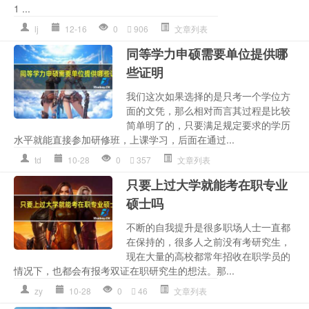
1 ...
lj
12-16
0
906
文章列表
同等学力申硕需要单位提供哪
些证明
我们这次如果选择的是只考一个学位方
面的文凭，那么相对而言其过程是比较
简单明了的，只要满足规定要求的学历
水平就能直接参加研修班，上课学习，后面在通过...
td
10-28
0
357
文章列表
只要上过大学就能考在职专业
硕士吗
不断的自我提升是很多职场人士一直都
在保持的，很多人之前没有考研究生，
现在大量的高校都常年招收在职学员的
情况下，也都会有报考双证在职研究生的想法。那...
zy
10-28
0
46
文章列表