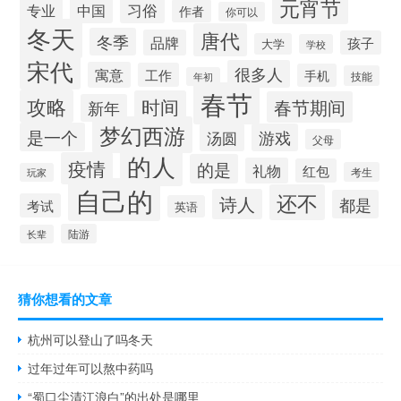
元宵节
习俗
专业
中国
作者
你可以
冬天
唐代
冬季
品牌
孩子
大学
学校
宋代
很多人
寓意
工作
手机
技能
年初
春节
攻略
时间
春节期间
新年
梦幻西游
是一个
汤圆
游戏
父母
的人
疫情
的是
礼物
红包
考生
玩家
自己的
还不
诗人
都是
考试
英语
陆游
长辈
猜你想看的文章
杭州可以登山了吗冬天
过年过年可以熬中药吗
“蜀口尘清江浪白”的出处是哪里