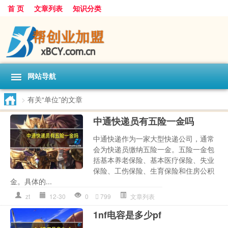
首 页
文章列表
知识分类
网站导航
>
有关“单位”的文章
中通快递员有五险一金吗
中通快递作为一家大型快递公司，通常
会为快递员缴纳五险一金。五险一金包
括基本养老保险、基本医疗保险、失业
保险、工伤保险、生育保险和住房公积
金。具体的...
zt
12-30
0
799
文章列表
1nf电容是多少pf