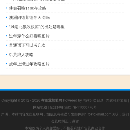
使命召唤11生存攻略
澳洲阿德莱德冬天冷吗
“风递北氛吹袂凉”的出处是哪里
过年穿什么好看呢图片
普通话证可以考几次
饥荒狼人攻略
虎年上海过年攻略图片
Copyright © 2012 - 2026
帮创业加盟网
Powered by
网站分类目录
|
精选推荐文章
|
网站地图
|
疑难解答
渝ICP备11000776号
声明：本站内容来自互联网，如信息有错误可发邮件到f_fb#foxmail.com说明，我们
会及时纠正，谢谢
本站仅为个人兴趣爱好，不接盈利性广告及商业合作