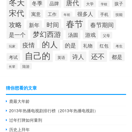
冬天
唐代
冬季
品牌
孩子
大学
学校
宋代
很多人
寓意
工作
手机
技能
年初
春节
攻略
时间
春节期间
新年
梦幻西游
是一个
汤圆
游戏
父母
的人
疫情
的是
礼物
红包
考生
玩家
自己的
还不
诗人
都是
考试
英语
陆游
长辈
猜你想看的文章
鹿最大年龄
2013年热播电视剧排行榜（2013年热播电视剧）
过年打牌如何量刑
历史上拜年