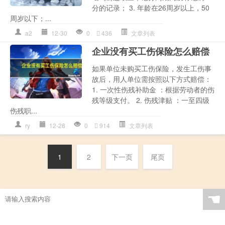
分的记录； 3. 年龄在26周岁以上，50
周岁以下；...
a2
12-30
0
436
文章列表
企业没有买工伤保险怎么赔偿
如果单位未购买工伤保险，发生工伤事
故后，用人单位需按照以下方式赔偿：
1. 一次性伤残补助金 ：根据劳动者的伤
残等级支付。 2. 伤残津贴 ：一至四级
伤残职...
ry
12-28
0
914
文章列表
1
2
下一页
尾页
☚