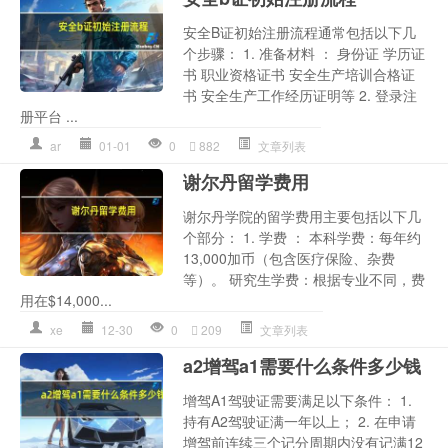
安全B证初始注册流程通常包括以下几
个步骤： 1. 准备材料 ： 身份证 学历证
书 职业资格证书 安全生产培训合格证
书 安全生产工作经历证明等 2. 登录注
册平台 ...
ar
01-01
0
882
文章列表
谢尔丹留学费用
谢尔丹学院的留学费用主要包括以下几
个部分： 1. 学费 ： 本科学费：每年约
13,000加币（包含医疗保险、杂费
等）。 研究生学费：根据专业不同，费
用在$14,000...
xe
12-30
0
209
文章列表
a2增驾a1需要什么条件多少钱
增驾A1驾驶证需要满足以下条件： 1.
持有A2驾驶证满一年以上； 2. 在申请
增驾前连续三个记分周期内没有记满12