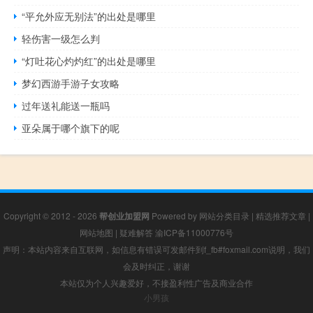
“平允外应无别法”的出处是哪里
轻伤害一级怎么判
“灯吐花心灼灼红”的出处是哪里
梦幻西游手游子女攻略
过年送礼能送一瓶吗
亚朵属于哪个旗下的呢
Copyright © 2012 - 2026
帮创业加盟网
Powered by
网站分类目录
|
精选推荐文章
|
网站地图
|
疑难解答
渝ICP备11000776号
声明：本站内容来自互联网，如信息有错误可发邮件到f_fb#foxmail.com说明，我们
会及时纠正，谢谢
本站仅为个人兴趣爱好，不接盈利性广告及商业合作
小男孩