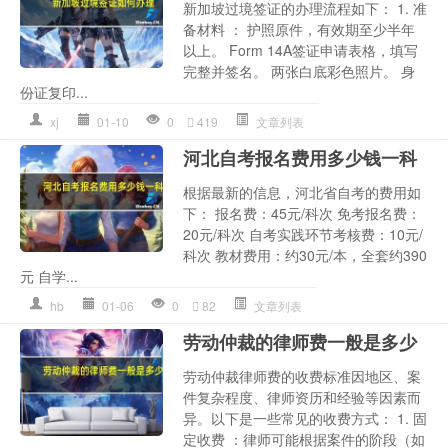
新加坡过境签证的办理流程如下： 1. 准
备材料 ： 护照原件，有效期至少半年
以上。 Form 14A签证申请表格，填写
完整并签名。 两张白底彩色照片。 身
份证复印...
xj
01-10
0
419
文章列表
河北自考报名费用多少钱一科
根据最新的信息，河北省自考的费用如
下： 报名费：45元/科次 免考报名费：
20元/科次 自考实践环节考核费：10元/
科次 教材费用：约30元/本，全套约390
元 自学...
hb
01-06
0
82
文章列表
劳动仲裁的律师费一般是多少
劳动仲裁律师费的收费标准因地区、案
件复杂程度、律师资历和经验等因素而
异。以下是一些常见的收费方式： 1. 固
定收费 ：律师可能根据案件的阶段（如