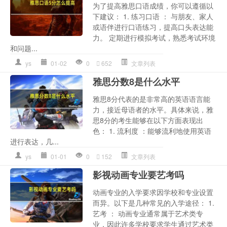
为了提高雅思口语成绩，你可以遵循以
下建议： 1. 练习口语 ： 与朋友、家人
或语伴进行口语练习，提高口头表达能
力。 定期进行模拟考试，熟悉考试环境
和问题...
ys
01-02
0
652
文章列表
雅思分数8是什么水平
雅思8分代表的是非常高的英语语言能
力，接近母语者的水平。具体来说，雅
思8分的考生能够在以下方面表现出
色： 1. 流利度 ：能够流利地使用英语
进行表达，几...
ys
01-01
0
152
文章列表
影视动画专业要艺考吗
动画专业的入学要求因学校和专业设置
而异。以下是几种常见的入学途径： 1.
艺考 ： 动画专业通常属于艺术类专
业，因此许多学校要求学生通过艺术类