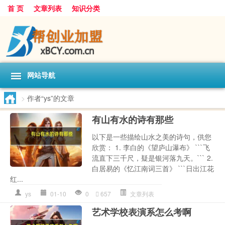
首 页
文章列表
知识分类
网站导航
>
作者“ys”的文章
有山有水的诗有那些
以下是一些描绘山水之美的诗句，供您
欣赏： 1. 李白的《望庐山瀑布》 ```飞
流直下三千尺，疑是银河落九天。``` 2.
白居易的《忆江南词三首》 ```日出江花
红...
ys
01-10
0
657
文章列表
艺术学校表演系怎么考啊