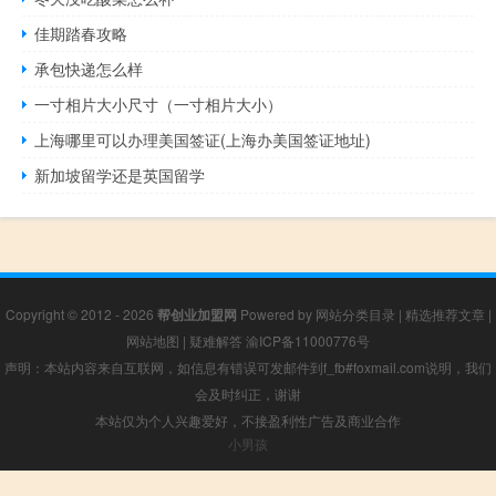
佳期踏春攻略
承包快递怎么样
一寸相片大小尺寸（一寸相片大小）
上海哪里可以办理美国签证(上海办美国签证地址)
新加坡留学还是英国留学
Copyright © 2012 - 2026
帮创业加盟网
Powered by
网站分类目录
|
精选推荐文章
|
网站地图
|
疑难解答
渝ICP备11000776号
声明：本站内容来自互联网，如信息有错误可发邮件到f_fb#foxmail.com说明，我们
会及时纠正，谢谢
本站仅为个人兴趣爱好，不接盈利性广告及商业合作
小男孩