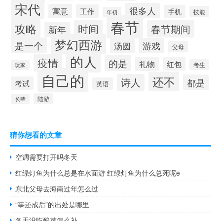
宋代
很多人
寓意
工作
手机
技能
年初
春节
攻略
时间
春节期间
新年
梦幻西游
是一个
汤圆
游戏
父母
的人
疫情
的是
礼物
红包
考生
玩家
自己的
还不
诗人
都是
考试
英语
陆游
长辈
猜你想看的文章
空调需要打开吗冬天
红绿灯鱼为什么总是在水面游 红绿灯鱼为什么总死呢e
东北父母去海南过年怎么过
“事还成后”的出处是哪里
冬天没吃酸菜怎么补