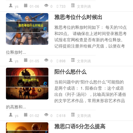
ys
01-06
0
733
文章列表
雅思考位什么时候出
雅思考位的释放时间如下： 每天的10点
和20点。 请确保在上述时间登录雅思考
试报名官网检查是否有新的考位释放。
记得提前注册并给账户充值，以便在考
位释放时...
ys
01-05
0
898
文章列表
阳什么怒什么
当前问题中的“阳什么怒什么”可能指的
是两个成语： 1. 阳春白雪 ：这个成语
出自《列子·汤问》，比喻高深的不通俗
的文学艺术作品，常用来形容艺术作品
的高雅和...
ys
01-02
0
618
文章列表
雅思口语5分怎么提高