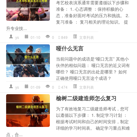
考艺校表演系通常需要遵循以下步骤和
准备： 1. 心态调整 ：保持积极的心
态，准备好面对考试的压力和挑战。 2.
复习准备 ： 复习相关的理论知识。 提
升专业技...
ys
01-10
0
849
文章列表
哑什么无言
当前问题中的成语是“哑口无言” 其他小
伙伴的相似问题： 哑口无言的近义词有
哪些？ 哑口无言的出处是哪里？ 如何
正确使用哑口无言这个成语？
ys
01-09
0
474
文章列表
榆树二级建造师怎么复习
为了有效地复习二级建造师考试，您可
以遵循以下步骤： 1. 制定学习计划 ：
根据考试时间和自己的时间安排，制定
详细的学习时间表。 确定学习重点和难
点，合...