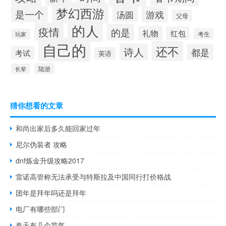
梦幻西游
是一个
汤圆
游戏
父母
的人
疫情
的是
礼物
红包
考生
玩家
自己的
还不
诗人
都是
考试
英语
陆游
长辈
猜你想看的文章
和尚出家后多久能回家过年
尼尔伪装者 攻略
dnf炼金升级攻略2017
雷诺高管称无法承受与特斯拉及中国同行打价格战
团年是拜年吗还是拜年
电厂有哪些部门
春天有几个节气