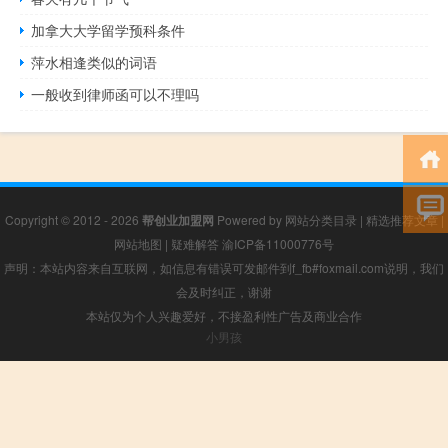
加拿大大学留学预科条件
萍水相逢类似的词语
一般收到律师函可以不理吗
Copyright © 2012 - 2026
帮创业加盟网
Powered by
网站分类目录
|
精选推荐文章
|
网站地图
|
疑难解答
渝ICP备11000776号
声明：本站内容来自互联网，如信息有错误可发邮件到f_fb#foxmail.com说明，我们
会及时纠正，谢谢
本站仅为个人兴趣爱好，不接盈利性广告及商业合作
小男孩