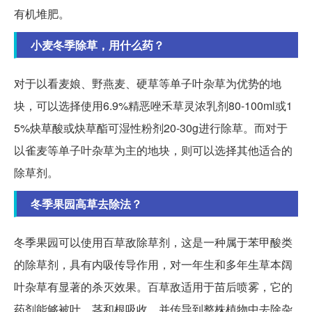
有机堆肥。
小麦冬季除草，用什么药？
对于以看麦娘、野燕麦、硬草等单子叶杂草为优势的地
块，可以选择使用6.9%精恶唑禾草灵浓乳剂80-100ml或1
5%炔草酸或炔草酯可湿性粉剂20-30g进行除草。而对于
以雀麦等单子叶杂草为主的地块，则可以选择其他适合的
除草剂。
冬季果园高草去除法？
冬季果园可以使用百草敌除草剂，这是一种属于苯甲酸类
的除草剂，具有内吸传导作用，对一年生和多年生草本阔
叶杂草有显著的杀灭效果。百草敌适用于苗后喷雾，它的
药剂能够被叶、茎和根吸收，并传导到整株植物中去除杂