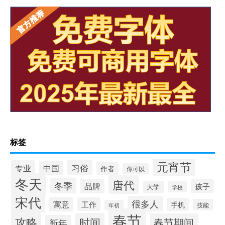
标签
元宵节
习俗
专业
中国
作者
你可以
冬天
唐代
冬季
品牌
孩子
大学
学校
宋代
很多人
寓意
工作
手机
技能
年初
春节
攻略
时间
春节期间
新年