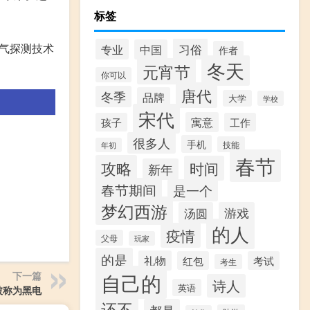
标签
气探测技术
习俗
专业
中国
作者
冬天
元宵节
你可以
唐代
冬季
品牌
大学
学校
宋代
寓意
孩子
工作
很多人
手机
技能
年初
春节
攻略
时间
新年
春节期间
是一个
梦幻西游
汤圆
游戏
的人
疫情
父母
玩家
的是
礼物
红包
考试
考生
自己的
下一篇
诗人
英语
被称为黑电
还不