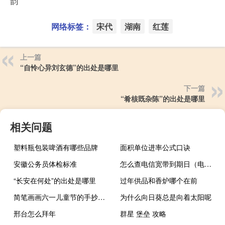
韵
网络标签：
宋代
湖南
红莲
上一篇
“自怜心异刘玄德”的出处是哪里
下一篇
“肴核既杂陈”的出处是哪里
相关问题
塑料瓶包装啤酒有哪些品牌
面积单位进率公式口诀
安徽公务员体检标准
怎么查电信宽带到期日（电信宽带查询到期时间）
“长安在何处”的出处是哪里
过年供品和香炉哪个在前
简笔画画六一儿童节的手抄报 关于六一儿童节的黑板报
为什么向日葵总是向着太阳呢
邢台怎么拜年
群星 堡垒 攻略