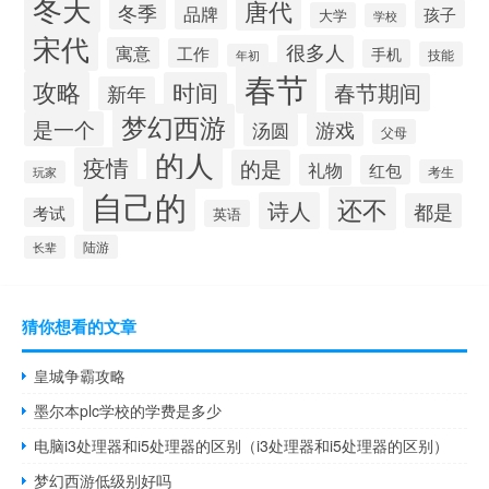
冬天
唐代
冬季
品牌
孩子
大学
学校
宋代
很多人
寓意
工作
手机
技能
年初
春节
攻略
时间
春节期间
新年
梦幻西游
是一个
汤圆
游戏
父母
的人
疫情
的是
礼物
红包
考生
玩家
自己的
还不
诗人
都是
考试
英语
陆游
长辈
猜你想看的文章
皇城争霸攻略
墨尔本plc学校的学费是多少
电脑i3处理器和i5处理器的区别（i3处理器和i5处理器的区别）
梦幻西游低级别好吗