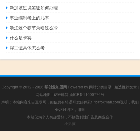
新加坡过境签证如何办理
事业编制考上的几率
浙江这个春节为啥这么冷
什么是卡宾
焊工证具体怎么考
Copyright © 2012 - 2026
帮创业加盟网
Powered by
网站分类目录
|
精选推荐文章
|
网站地图
|
疑难解答
渝ICP备11000776号
声明：本站内容来自互联网，如信息有错误可发邮件到f_fb#foxmail.com说明，我们
会及时纠正，谢谢
本站仅为个人兴趣爱好，不接盈利性广告及商业合作
小男孩