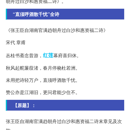
朝舟过白沙和惠资福二诗》。
“直须呼酒散千忧”全诗
《张王臣自湖南官满趋朝舟过白沙和惠资福二诗》
宋代 章甫
红莲
丛桂书斋念昔游，
幕府喜归休。
秋风起舵蒹葭渚，春月停桡杜若洲。
未用把诗轻万户，直须呼酒散千忧。
赞公亦是江湖旧，更问君能少住不。
【原题】：
张王臣自湖南官满趋朝舟过白沙和惠资福二诗末章见及次