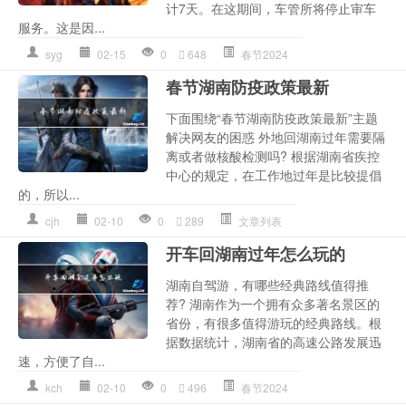
计7天。在这期间，车管所将停止审车
服务。这是因...
syg
02-15
0
648
春节2024
春节湖南防疫政策最新
下面围绕“春节湖南防疫政策最新”主题
解决网友的困惑 外地回湖南过年需要隔
离或者做核酸检测吗? 根据湖南省疾控
中心的规定，在工作地过年是比较提倡
的，所以...
cjh
02-10
0
289
文章列表
开车回湖南过年怎么玩的
湖南自驾游，有哪些经典路线值得推
荐? 湖南作为一个拥有众多著名景区的
省份，有很多值得游玩的经典路线。根
据数据统计，湖南省的高速公路发展迅
速，方便了自...
kch
02-10
0
496
春节2024