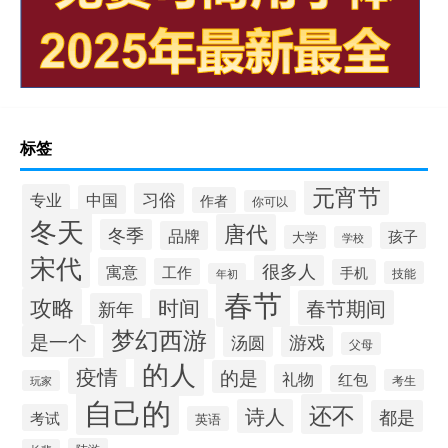
标签
元宵节
习俗
专业
中国
作者
你可以
冬天
唐代
冬季
品牌
孩子
大学
学校
宋代
很多人
寓意
工作
手机
技能
年初
春节
攻略
时间
春节期间
新年
梦幻西游
是一个
汤圆
游戏
父母
的人
疫情
的是
礼物
红包
考生
玩家
自己的
还不
诗人
都是
考试
英语