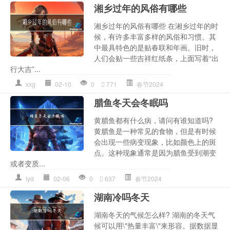
湘乡过年的风俗有哪些
湘乡过年的风俗有哪些 在湘乡过年的时
候，有许多丰富多样的风俗和习惯。其
中最具特色的是贴春联和年画。旧时，
人们会贴一些吉祥红纸条，上面写着“出
行大吉”...
xxg
02-10
0
771
春节2024
腊鱼冬天会冬眠吗
黄腊鱼都有什么病，请问有谁知道吗?
黄腊鱼是一种常见的食物，但是有时候
会出现一些病变现象，比如颜色上的斑
点。这种现象通常是因为腊鱼受到潮变
或者变质...
lyd
02-06
0
637
春节2024
湖南冷吗冬天
湖南冬天的气候怎么样? 湖南的冬天气
候可以用\"热量丰富\"来形容。据数据显