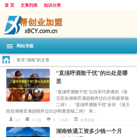
首 页
文章列表
知识分类
网站导航
>
有关“湖南”的文章
“直须呼酒散千忧”的出处是哪
里
“直须呼酒散千忧”出自宋代章甫的《张
王臣自湖南官满趋朝舟过白沙和惠资福
二诗》。 “直须呼酒散千忧”全诗 《张王
臣自湖南官满趋朝舟过白沙和惠资福二诗》 宋...
jzz
11-22
0
846
文章列表
湖南铁通工资多少钱一个月