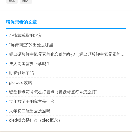
陆游
长辈
猜你想看的文章
小指戴戒指的含义
“屏倚间空”的出处是哪里
标出硝酸钾中氮元素的化合价为多少（标出硝酸钾中氮元素的化合价）
成人高考需要上学吗？
哎呀过年了吗
glo bus 攻略
键盘标点符号怎么打圆点（键盘标点符号怎么打）
过年放栗子的寓意是什么
大年初二能出去洗澡吗
oled概念是什么（oled概念）