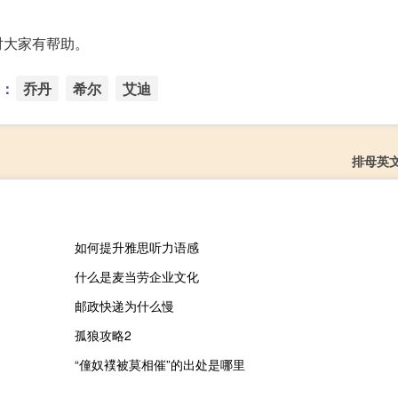
对大家有帮助。
：
乔丹
希尔
艾迪
排母英
如何提升雅思听力语感
什么是麦当劳企业文化
邮政快递为什么慢
孤狼攻略2
“僮奴襆被莫相催”的出处是哪里