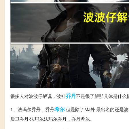
乔丹
很多人对波波仔解说，波神
不是很了解那具体是什么
希尔
1、法玛尔乔丹，乔丹
但是除了MJ外·最出名的还是波神
后卫乔丹·法玛尔法玛尔乔丹，乔丹希尔。