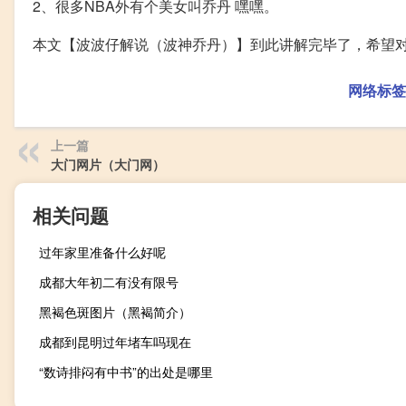
2、很多NBA外有个美女叫乔丹 嘿嘿。
本文【波波仔解说（波神乔丹）】到此讲解完毕了，希望
网络标签
上一篇
大门网片（大门网）
相关问题
过年家里准备什么好呢
成都大年初二有没有限号
黑褐色斑图片（黑褐简介）
成都到昆明过年堵车吗现在
“数诗排闷有中书”的出处是哪里