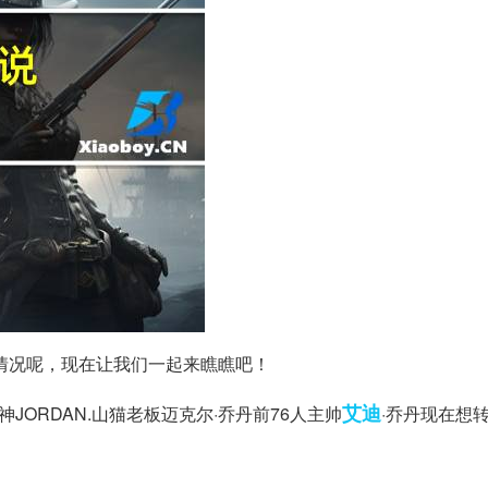
情况呢，现在让我们一起来瞧瞧吧！
艾迪
JORDAN.山猫老板迈克尔·乔丹前76人主帅
·乔丹现在想