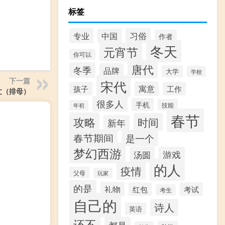
标签
习俗
专业
中国
作者
冬天
元宵节
你可以
唐代
冬季
品牌
大学
学校
下一篇
宋代
寓意
孩子
工作
文（排母）
很多人
手机
技能
年初
春节
攻略
时间
新年
春节期间
是一个
梦幻西游
汤圆
游戏
的人
疫情
父母
玩家
的是
礼物
红包
考试
考生
自己的
诗人
英语
还不