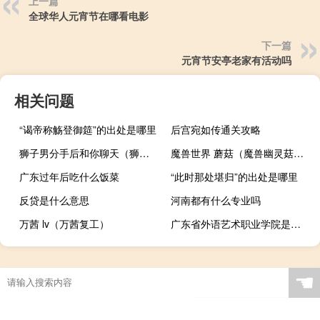
上一篇
全球华人元宵节在哪看电影
下一篇
元宵节安亭老家有活动吗
相关问题
“谒帝称觞登御筵”的出处是哪里
后宫宛如传通关攻略
狮子男分手后和你聊天（狮子男分手后会怎样）
魔兽世界 蘑菇（魔兽幽灵菇哪里多）
广东过年后吃什么饭菜
“此时那处堪归”的出处是哪里
反贷是什么意思
河南都有什么专业吗
万茜 lv（万茜复工）
广东省外语艺术职业学院是什么类别的学校
☚