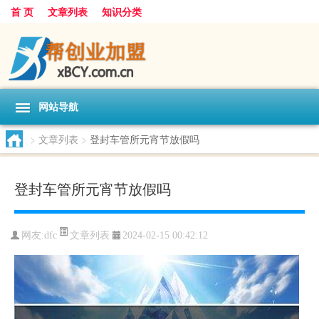
首 页
文章列表
知识分类
网站导航
>
文章列表
>
登封车管所元宵节放假吗
登封车管所元宵节放假吗
文章列表
网友:
dfc
2024-02-15 00:42:12