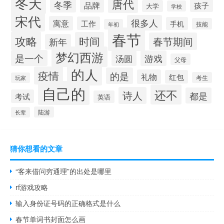
冬天
唐代
冬季
品牌
孩子
大学
学校
宋代
很多人
寓意
工作
手机
技能
年初
春节
攻略
时间
春节期间
新年
梦幻西游
是一个
汤圆
游戏
父母
的人
疫情
的是
礼物
红包
考生
玩家
自己的
还不
诗人
都是
考试
英语
陆游
长辈
猜你想看的文章
“客来借问穷通理”的出处是哪里
rf游戏攻略
输入身份证号码的正确格式是什么
春节单词书封面怎么画