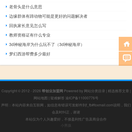
老骨头是什么意思
边缘群体有蹄动物可能是更好的问题解决者
回执家长意见怎么写
教师资格证有什么专业
3d神秘海岸为什么玩不了（3d神秘海岸）
梦幻西游帮费多少最好
Copyright © 2012 - 2026
帮创业加盟网
Powered by
网站分类目录
|
精选推荐文章
|
网站地图
|
疑难解答
渝ICP备11000776号
声明：本站内容来自互联网，如信息有错误可发邮件到f_fb#foxmail.com说明，我们
会及时纠正，谢谢
本站仅为个人兴趣爱好，不接盈利性广告及商业合作
小男孩