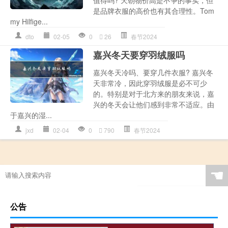
是品牌衣服的高价也有其合理性。Tom
my Hilfige...
dto
02-05
0
26
春节2024
嘉兴冬天要穿羽绒服吗
嘉兴冬天冷吗、要穿几件衣服? 嘉兴冬
天非常冷，因此穿羽绒服是必不可少
的。特别是对于北方来的朋友来说，嘉
兴的冬天会让他们感到非常不适应。由
于嘉兴的湿...
jxd
02-04
0
790
春节2024
☚
公告