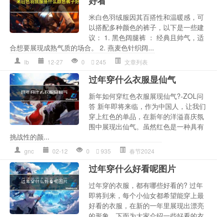
好看
米白色羽绒服因其百搭性和温暖感，可
以搭配多种颜色的裤子，以下是一些建
议： 1. 黑色阔腿裤 ： 经典且帅气，适
合想要展现成熟气质的场合。 2. 燕麦色针织阔...
lb
12-27
0
245
文章列表
过年穿什么衣服显仙气
新年如何穿红色衣服展现仙气?-ZOL问
答 新年即将来临，作为中国人，让我们
穿上红色的单品，在新年的洋溢喜庆氛
围中展现出仙气。虽然红色是一种具有
挑战性的颜...
gnc
02-12
0
935
春节2024
过年穿什么好看呢图片
过年穿的衣服，都有哪些好看的? 过年
即将到来，每个小仙女都希望能穿上最
好看的衣服，在新的一年里展现出漂亮
的形象。下面为大家介绍一些好看的衣