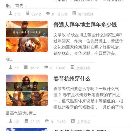
服。 首先...
gnc
02-12
0
778
春节2024
普通人拜年博主拜年多少钱
文章改写 饮品博主带些什么回家过年?
过年回家，作为一位饮品博主，带些什
么礼物回家给亲朋好友呢？蜂蜜礼盒、
锦华糕点、金华火腿、今日西洋参、
雀...
ptr
02-12
0
636
文章列表
春节杭州穿什么
春节去杭州要怎么穿呢？一般什么气
温？ 春节是杭州最热闹喜庆的节日之
一，但气温整体来说是中等偏低的。根
据杭州春季的气候数据，一月份的平均
最高气温为8度...
cjh
02-09
0
453
文章列表