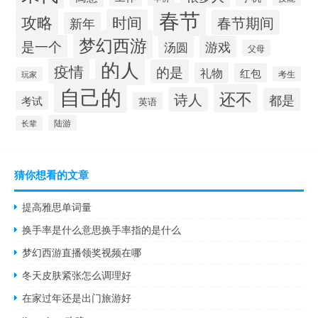
春节
攻略
时间
春节期间
新年
梦幻西游
是一个
汤圆
游戏
父母
的人
疫情
的是
礼物
红包
考生
玩家
自己的
还不
诗人
都是
考试
英语
陆游
长辈
猜你想看的文章
提高雅思单词量
换手率是什么意思换手率指的是什么
梦幻西游直播领奖视频在哪
冬天皮肤紧张怎么调理好
在家过年还是出门旅游好