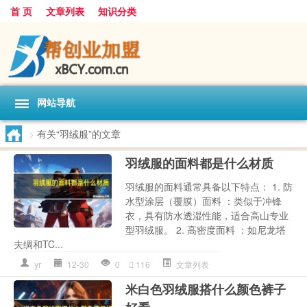
首 页
文章列表
知识分类
网站导航
>
有关“羽绒服”的文章
羽绒服的面料都是什么材质
羽绒服的面料通常具备以下特点： 1. 防
水型涂层（覆膜）面料 ：类似于冲锋
衣，具有防水透湿性能，适合高山专业
型羽绒服。 2. 高密度面料 ：如尼龙塔
夫绸和TC...
yr
12-30
0
116
文章列表
米白色羽绒服搭什么颜色裤子