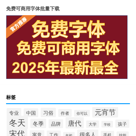
免费可商用字体批量下载
标签
元宵节
习俗
专业
中国
作者
你可以
冬天
唐代
冬季
品牌
孩子
大学
学校
宋代
很多人
寓意
工作
手机
技能
年初