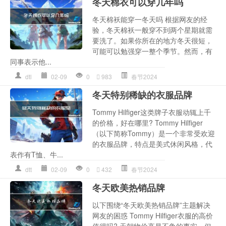
冬天棉衣可以穿几年吗
冬天棉袄能穿一冬天吗 根据网友的经
验，冬天棉袄一般穿不到两个星期就需
要洗了。如果你所在的地方冬天很短，
可能可以勉强穿一整个季节。然而，有
同事表示他...
dtl
02-09
0
983
春节2024
冬天特别稀缺的衣服品牌
Tommy Hilfiger这类牌子衣服动辄上千
的价格，好在哪里? Tommy Hilfiger
（以下简称Tommy）是一个非常受欢迎
的衣服品牌，特点是美式休闲风格，代
表作有T恤、牛...
dtt
02-09
0
432
春节2024
冬天欧美热销品牌
以下围绕“冬天欧美热销品牌”主题解决
网友的困惑 Tommy Hilfiger衣服的高价
值得吗? 天朝物价高是不争的事实，但