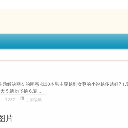
主题解决网友的困惑 找30本男主穿越到女尊的小说越多越好? 1.穿
 5.请勿飞扬 6.宠...
0
287
手游攻略
图片