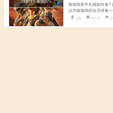
瑜伽馆新年礼物如何备? 
以为瑜伽馆的会员准备一些
cyb
02-12
0