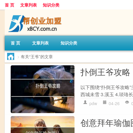
首 页
文章列表
知识分类
首 页
文章列表
知识分类
>
有关“王爷”的文章
扑倒王爷攻略
以下围绕“扑倒王爷攻略”
西城未雪 3.溪玉 4.琰珞长天
pdw
04-26
创意拜年瑜伽