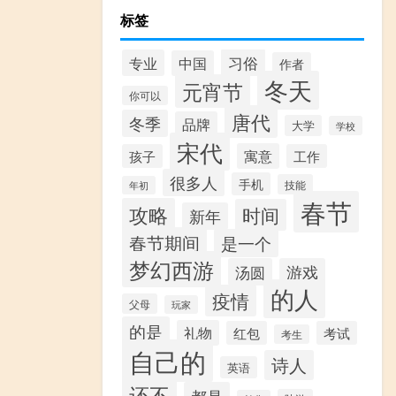
标签
习俗
专业
中国
作者
冬天
元宵节
你可以
唐代
冬季
品牌
大学
学校
宋代
寓意
孩子
工作
很多人
手机
技能
年初
春节
攻略
时间
新年
春节期间
是一个
梦幻西游
汤圆
游戏
的人
疫情
父母
玩家
的是
礼物
红包
考试
考生
自己的
诗人
英语
还不