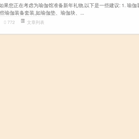
如果您正在考虑为瑜伽馆准备新年礼物,以下是一些建议: 1. 瑜伽
瑜伽装备套装,如瑜伽垫、瑜伽块、...
772
文章列表