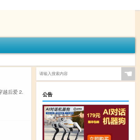
☚
越后爱 2.
公告