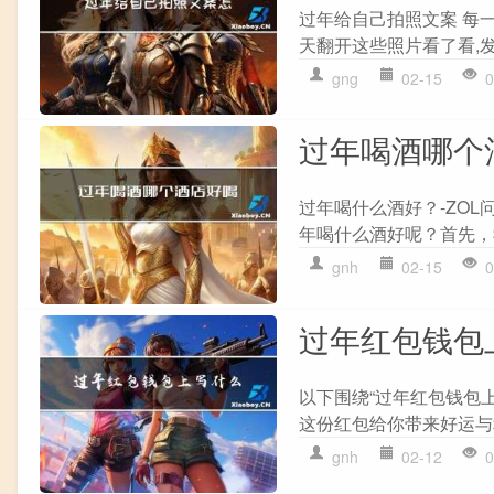
过年给自己拍照文案 每
天翻开这些照片看了看,发
gng
02-15
0
过年喝酒哪个
过年喝什么酒好？-ZO
年喝什么酒好呢？首先，
gnh
02-15
0
过年红包钱包
以下围绕“过年红包钱包上
这份红包给你带来好运与幸
gnh
02-12
0