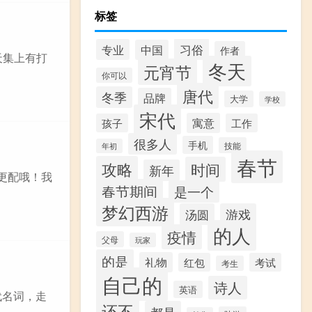
标签
习俗
专业
中国
作者
天集上有打
冬天
元宵节
你可以
唐代
冬季
品牌
大学
学校
宋代
寓意
孩子
工作
很多人
手机
技能
年初
春节
攻略
时间
新年
更配哦！我
春节期间
是一个
梦幻西游
汤圆
游戏
的人
疫情
父母
玩家
的是
礼物
红包
考试
考生
自己的
诗人
英语
代名词，走
还不