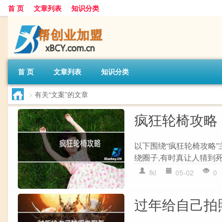
首 页
文章列表
知识分类
首 页
文章列表
知识分类
>
有关“文案”的文章
疯狂轮椅攻略
以下围绕“疯狂轮椅攻略”
绕圈子,有时真让人猜到死
fkl
05-02
0
过年给自己拍