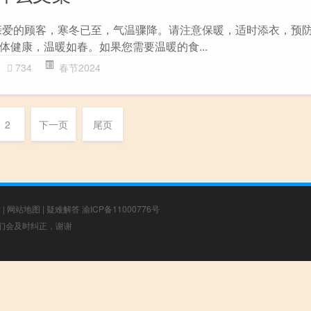
亲爱的顾客，寒冬已至，气温骤降。请注意保暖，适时添衣，预
体健康，温暖如春。如果您需要温暖的食...
734
春节2024
2
下一页
尾页
章
|
网站地图
|
疑难解答
渝ICP备11000776号
，我们会及时纠正，谢谢