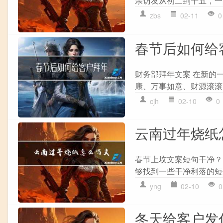
亲访友从初二到十五，一
zbs
02-11
0
春节后如何给
财务部拜年文案 在新的
康、万事如意、财源滚滚
cjh
02-10
0
云南过年烧纸
春节上坟文案短句干净？
够找到一些干净利落的短
yng
02-10
0
冬天给客户发