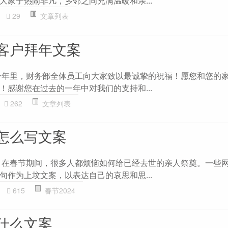
大家子热闹非凡，乡邻之间充满温暖和亲...
29
文章列表
客户拜年文案
一年里，财务部全体员工向大家致以最诚挚的祝福！愿您和您的
！感谢您在过去的一年中对我们的支持和...
262
文章列表
怎么写文案
 在春节期间，很多人都烦恼如何给已经去世的亲人祭奠。一些
句作为上坟文案，以表达自己的哀思和思...
615
春节2024
什么文案