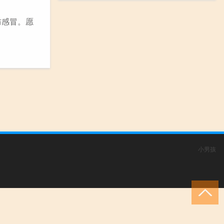
防感冒。愿
小男孩