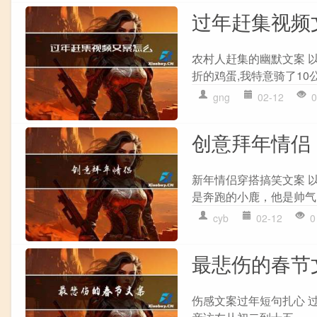
过年赶集视频
农村人赶集的幽默文案 以
折的鸡蛋,我特意骑了10公
gng
02-12
0
创意拜年情侣
新年情侣穿搭搞笑文案 
是奔跑的小鹿，他是帅气
cyb
02-12
0
最悲伤的春节
伤感文案过年短句扎心 