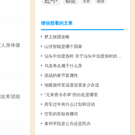
都是
陆游
长辈
猜你想看的文章
梦之旅团攻略
家人身体健
山河智能是哪个国家
汕头中信度假村 关于汕头中信度假村的介绍
乌龙单丛属于什么茶
逆战的春节套属性
地暖循环泵温度设置多少合适
“元来香冷衣单”的出处是哪里
网友希望能
房车过年有什么计划和活动
空军的军校有哪些
泰州学院是公办还是民办