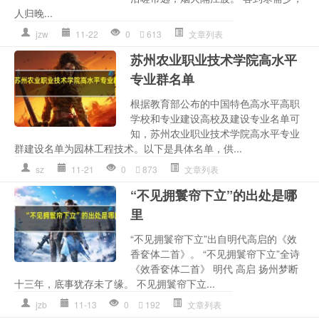
人归晚...
jzw
11-22
0
613
文章列表
苏州农业职业技术学院高水平
专业群名单
根据教育部公布的中国特色高水平高职
学校和专业建设高校及建设专业名单可
知，苏州农业职业技术学院高水平专业
群建设名单为园林工程技术。以下是具体名单，供...
sz
11-21
0
873
文章列表
“不见拥鬟帘下立”的出处是哪
里
“不见拥鬟帘下立”出自明代高启的《效
香奁体二首》。 “不见拥鬟帘下立”全诗
《效香奁体二首》 明代 高启 扬州梦断
十三年，底事犹存未了缘。 不见拥鬟帘下立...
jzb
11-13
0
192
文章列表