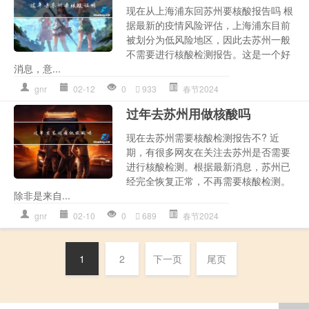
现在从上海浦东回苏州要核酸报告吗 根
据最新的疫情风险评估，上海浦东目前
被划分为低风险地区，因此去苏州一般
不需要进行核酸检测报告。这是一个好
消息，意...
gnr
02-12
0
933
春节2024
过年去苏州用做核酸吗
现在去苏州需要核酸检测报告不? 近
期，有很多网友在关注去苏州是否需要
进行核酸检测。根据最新消息，苏州已
经完全恢复正常，不再需要核酸检测。
除非是来自...
gnr
02-10
0
689
春节2024
1
2
下一页
尾页