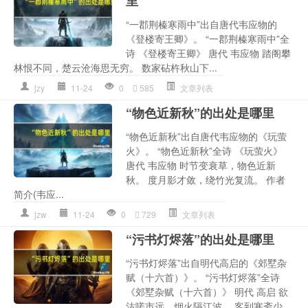
里
“一郡荆榛寒雨中”出自唐代韦应物的
《登楼寄王卿》。 “一郡荆榛寒雨中”全
诗 《登楼寄王卿》 唐代 韦应物 踏阁攀
林恨不同，楚云沧海思无穷。 数家砧杵秋山下...
jzy
11-24
0
585
文章列表
“物色近新秋”的出处是哪里
“物色近新秋”出自唐代韦应物的《玩萤
火》。 “物色近新秋”全诗 《玩萤火》
唐代 韦应物 时节变衰草，物色近新
秋。 度月影才敛，绕竹光复流。 作者
简介(韦应...
jzw
11-24
0
729
文章列表
“污书灯烬落”的出处是哪里
“污书灯烬落”出自明代高启的《郊墅杂
赋（十六首）》。 “污书灯烬落”全诗
《郊墅杂赋（十六首）》 明代 高启 欲
沽嗟市远，烟火隔江波。 客到寒斋少，