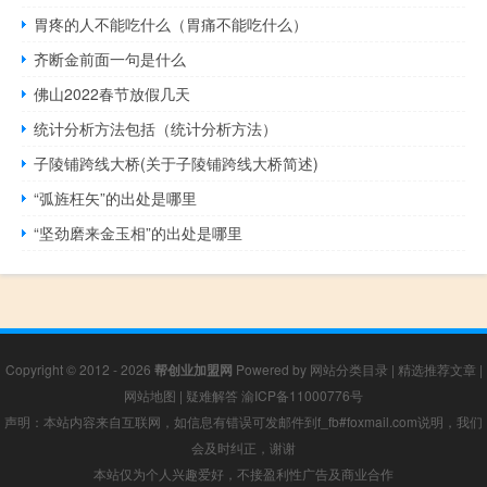
胃疼的人不能吃什么（胃痛不能吃什么）
齐断金前面一句是什么
佛山2022春节放假几天
统计分析方法包括（统计分析方法）
子陵铺跨线大桥(关于子陵铺跨线大桥简述)
“弧旌枉矢”的出处是哪里
“坚劲磨来金玉相”的出处是哪里
Copyright © 2012 - 2026
帮创业加盟网
Powered by
网站分类目录
|
精选推荐文章
|
网站地图
|
疑难解答
渝ICP备11000776号
声明：本站内容来自互联网，如信息有错误可发邮件到f_fb#foxmail.com说明，我们
会及时纠正，谢谢
本站仅为个人兴趣爱好，不接盈利性广告及商业合作