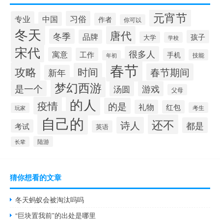
元宵节
习俗
专业
中国
作者
你可以
冬天
唐代
冬季
品牌
孩子
大学
学校
宋代
很多人
寓意
工作
手机
技能
年初
春节
攻略
时间
春节期间
新年
梦幻西游
是一个
汤圆
游戏
父母
的人
疫情
的是
礼物
红包
考生
玩家
自己的
还不
诗人
都是
考试
英语
陆游
长辈
猜你想看的文章
冬天蚂蚁会被淘汰吗吗
“巨块置我前”的出处是哪里