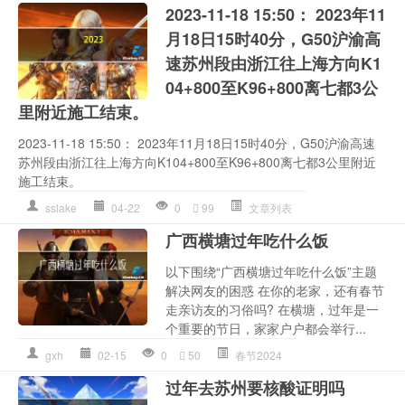
2023-11-18 15:50： 2023年11
月18日15时40分，G50沪渝高
速苏州段由浙江往上海方向K1
04+800至K96+800离七都3公
里附近施工结束。 ​​​
2023-11-18 15:50： 2023年11月18日15时40分，G50沪渝高速
苏州段由浙江往上海方向K104+800至K96+800离七都3公里附近
施工结束。 ​​​
sslake
04-22
0
99
文章列表
广西横塘过年吃什么饭
以下围绕“广西横塘过年吃什么饭”主题
解决网友的困惑 在你的老家，还有春节
走亲访友的习俗吗? 在横塘，过年是一
个重要的节日，家家户户都会举行...
gxh
02-15
0
50
春节2024
过年去苏州要核酸证明吗