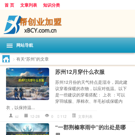
首 页
文章列表
知识分类
网站导航
>
有关“苏州”的文章
苏州12月穿什么衣服
苏州12月份的天气特点是湿冷，因此建
议穿着保暖的衣物，以应对低温。以下
是一些建议的穿着搭配： 上衣 ：可以
穿羽绒服、厚棉衣、羊毛衫或保暖内
衣，以保持温...
sz
12-28
0
112
文章列表
“一郡荆榛寒雨中”的出处是哪