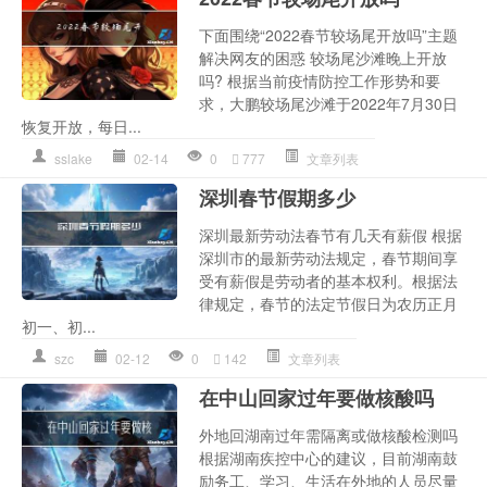
下面围绕“2022春节较场尾开放吗”主题
解决网友的困惑 较场尾沙滩晚上开放
吗? 根据当前疫情防控工作形势和要
求，大鹏较场尾沙滩于2022年7月30日
恢复开放，每日...
sslake
02-14
0
777
文章列表
深圳春节假期多少
深圳最新劳动法春节有几天有薪假 根据
深圳市的最新劳动法规定，春节期间享
受有薪假是劳动者的基本权利。根据法
律规定，春节的法定节假日为农历正月
初一、初...
szc
02-12
0
142
文章列表
在中山回家过年要做核酸吗
外地回湖南过年需隔离或做核酸检测吗
根据湖南疾控中心的建议，目前湖南鼓
励务工、学习、生活在外地的人员尽量