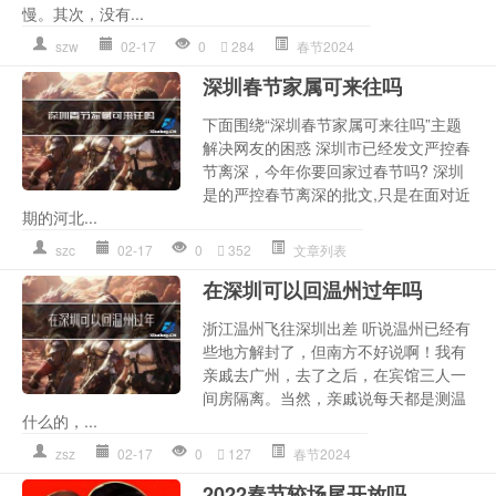
慢。其次，没有...
szw
02-17
0
284
春节2024
深圳春节家属可来往吗
下面围绕“深圳春节家属可来往吗”主题
解决网友的困惑 深圳市已经发文严控春
节离深，今年你要回家过春节吗? 深圳
是的严控春节离深的批文,只是在面对近
期的河北...
szc
02-17
0
352
文章列表
在深圳可以回温州过年吗
浙江温州飞往深圳出差 听说温州已经有
些地方解封了，但南方不好说啊！我有
亲戚去广州，去了之后，在宾馆三人一
间房隔离。当然，亲戚说每天都是测温
什么的，...
zsz
02-17
0
127
春节2024
2022春节较场尾开放吗