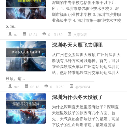
深圳的中专学校包括但不限于以下几
所： 1. 深圳市华强职业技术学校 2. 深
圳市福田职业技术学校 3. 深圳市沙井职
业高级中学 4. 深圳市第一职业技术学校
5. 深...
sz
12-24
0
169
文章列表
深圳冬天大雁飞去哪里
从广州怎么去深圳大雁顶 广州到深圳大
雁顶有几种方式可以选择。首先，可以
乘坐高铁或火车从广州南站到达深圳北
站，然后转乘地铁或公交车到达深圳大
雁顶。这...
szd
02-18
0
259
春节2024
深圳为什么冬天没蚊子
为什么深圳夏天屋里没有蚊子? 深圳夏
天屋里没蚊子的原因有几个方面。首
先，天气炎热会影响蚊子的繁殖，高温
下蚊子的生命周期缩短，繁殖速度减