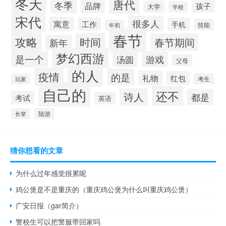
冬天
唐代
冬季
品牌
孩子
大学
学校
宋代
很多人
寓意
工作
手机
技能
年初
春节
攻略
时间
春节期间
新年
梦幻西游
是一个
汤圆
游戏
父母
的人
疫情
的是
礼物
红包
考生
玩家
自己的
还不
诗人
都是
考试
英语
陆游
长辈
猜你想看的文章
为什么过年感觉很累呢
鸡公煲是不是重庆的（重庆鸡公煲为什么叫重庆鸡公煲）
广安日报（gar简介）
警校生可以把警服带回家吗