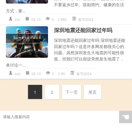
不要返乡过年。鼓励简约、健康的生活
方式，家...
zzs
02-10
0
984
春节2024
深圳地震还能回家过年吗
深圳地震还能回家过年吗 深圳地震还能
回家过年吗？这是许多网友都很关心的
问题。虽然深圳发生大地震的可能性很
低，但我们可以假设突然发生地震了，
来讨论一...
szd
02-10
0
95
春节2024
1
2
下一页
尾页
☚