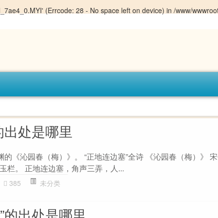
sql_7ae4_0.MYI' (Errcode: 28 - No space left on device) in
/www/wwwroot
的出处是哪里
渊的《沁园春（梅）》。 “正地连边塞”全诗 《沁园春（梅）》 宋
栏。 正地连边塞，角声三弄，人...
385
未分类
”的出处是哪里