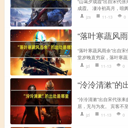
“山霭夕成霞”出自宋代张
成霞。 凄冷初高月，喧阗
jzs
11-13
0
“落叶寒蔬风
“落叶寒蔬风雨余”出自宋
堂岁晚直穷寂，落叶寒蔬风
jzl
11-13
0
“泠泠清漱”的
“泠泠清漱”出自宋代张耒
居，无与为友。 宾客不至
jzl
11-13
0