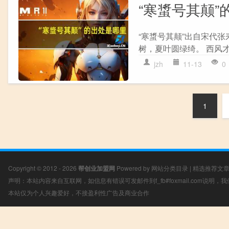
“寒螀号其颠”
“寒螀号其颠”出自宋代张
树，夏叶圆绿绮。 西风才
jzh
11-13
0
1
Copyright © 2012 - 2026
帮创业加盟网
Powered by
网站分类目录
|
精选推荐文
声明：本站内容来自互联网，如信息有错误可发邮件到f_fb#foxmail.com说明
本站仅为个人兴趣爱好，不接盈利性广告及商业合作