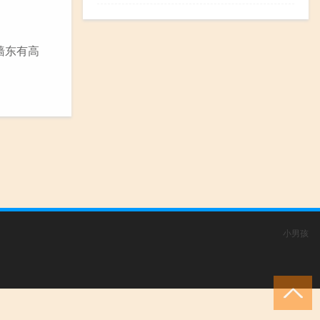
墙东有高
小男孩