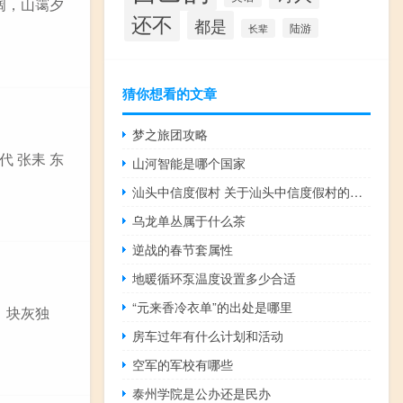
望阔，山霭夕
还不
都是
陆游
长辈
猜你想看的文章
梦之旅团攻略
代 张耒 东
山河智能是哪个国家
汕头中信度假村 关于汕头中信度假村的介绍
乌龙单丛属于什么茶
逆战的春节套属性
地暖循环泵温度设置多少合适
“元来香冷衣单”的出处是哪里
，块灰独
房车过年有什么计划和活动
空军的军校有哪些
泰州学院是公办还是民办