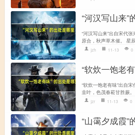
“河汉写山来”
“河汉写山来”出自宋代张
原合，秋声草木催。 星辰
jzh
11-13
0
“软炊一饱老
“软炊一饱老有味”出自宋
韭叶，色茂春菘甘胜蕨。 
jzr
11-13
0
“山霭夕成霞”