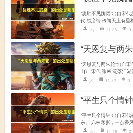
“犹胜不见踟躇”出自宋代
代 赵彦端 传闻天上有星榆
jzy
11-23
0
“天恩复与两
“天恩复与两朱轮”出自宋
山》 宋代 张耒 流落江湖
jzt
11-22
0
“平生只个情钟
“平生只个情钟”出自宋代
东。 几枝寒影，一点香风
jzp
11-18
0