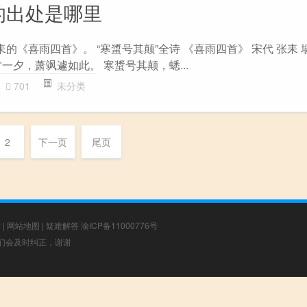
的出处是哪里
耒的《喜雨四首》。 “寒螀号其颠”全诗 《喜雨四首》 宋代 张耒 
一夕，萧飒遽如此。 寒螀号其颠，蟋...
701
未分类
2
下一页
尾页
章
|
网站地图
|
疑难解答
渝ICP备11000776号
，我们会及时纠正，谢谢