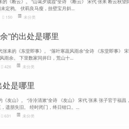
耒的《断云》。 “山霭夕成霞”全诗 《断云》 宋代 张耒 断云秋
未定鸦。 伏羁良马瘦，挂壁宝月斜...
150
未分类
雨余”的出处是哪里
代张耒的《东堂即事》。 “落叶寒蔬风雨余”全诗 《东堂即事》 宋
雨余。 下里数家同井臼，荒山十...
426
未分类
出处是哪里
的《友山》。 “泠泠清漱”全诗 《友山》 宋代 张耒 张子官于福昌
，遗朋失旧。 经时闭门，终日钳口。...
631
未分类