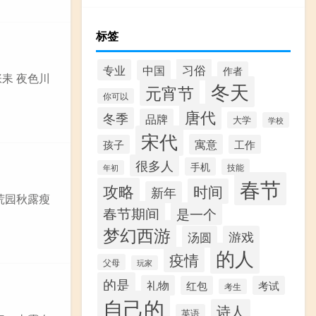
标签
习俗
专业
中国
作者
张耒 夜色川
冬天
元宵节
你可以
唐代
冬季
品牌
大学
学校
宋代
寓意
孩子
工作
很多人
手机
技能
年初
春节
攻略
时间
新年
 荒园秋露瘦
春节期间
是一个
梦幻西游
汤圆
游戏
的人
疫情
父母
玩家
的是
礼物
红包
考试
考生
自己的
诗人
英语