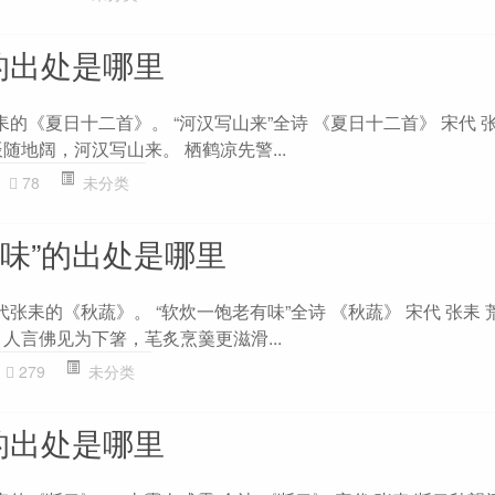
的出处是哪里
耒的《夏日十二首》。 “河汉写山来”全诗 《夏日十二首》 宋代 
随地阔，河汉写山来。 栖鹤凉先警...
78
未分类
有味”的出处是哪里
代张耒的《秋蔬》。 “软炊一饱老有味”全诗 《秋蔬》 宋代 张耒
人言佛见为下箸，芼炙烹羹更滋滑...
279
未分类
的出处是哪里