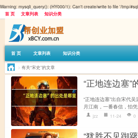
Warning
: mysqli_query(): (HY000/1): Can't create/write to file '/tmp/#
首 页
文章列表
知识分类
首 页
文章列表
知识分类
>
有关“宋史”的文章
“正地连边塞”
“正地连边塞”出自宋代吴
月江南，一番春信，怕凭玉
jzz
11-24
0
“犹胜不见踟躇