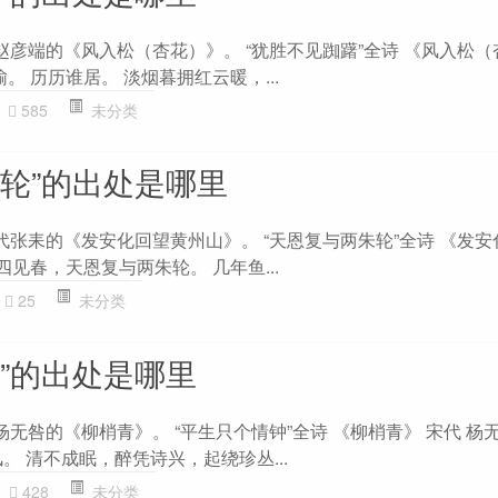
赵彦端的《风入松（杏花）》。 “犹胜不见踟躇”全诗 《风入松（
。 历历谁居。 淡烟暮拥红云暖，...
585
未分类
朱轮”的出处是哪里
代张耒的《发安化回望黄州山》。 “天恩复与两朱轮”全诗 《发
四见春，天恩复与两朱轮。 几年鱼...
25
未分类
”的出处是哪里
杨无咎的《柳梢青》。 “平生只个情钟”全诗 《柳梢青》 宋代 杨
。 清不成眠，醉凭诗兴，起绕珍丛...
428
未分类