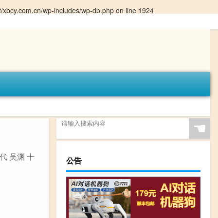
/xbcy.com.cn/wp-includes/wp-db.php
on line
1924
☚
代 吴渊 十
公告