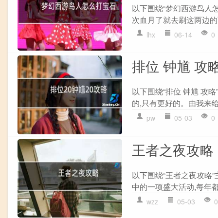
以下围绕“梦幻西游鸟人怎
次血月了就去刷这两边的两
lhx
06-14
0
排位 钟馗 攻
以下围绕“排位 钟馗 攻
的,只有更好的。由我来给
pw
05-03
0
王者之夜攻略
以下围绕“王者之夜攻略
中的一项盛大活动,每年都
wzz
05-03
0