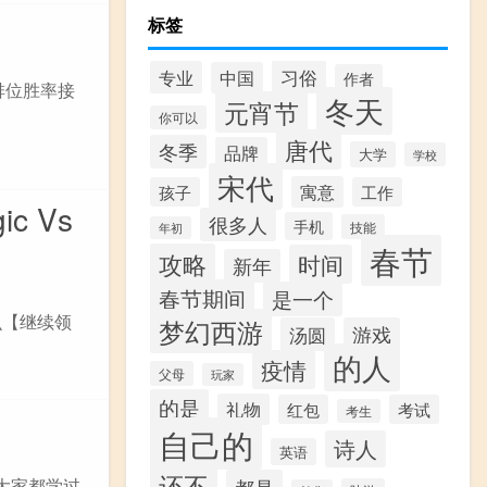
标签
习俗
专业
中国
作者
排位胜率接
冬天
元宵节
你可以
唐代
冬季
品牌
大学
学校
宋代
寓意
孩子
工作
c Vs
很多人
手机
技能
年初
春节
攻略
时间
新年
春节期间
是一个
么【继续领
梦幻西游
汤圆
游戏
的人
疫情
父母
玩家
的是
礼物
红包
考试
考生
自己的
诗人
英语
还不
大家都学过