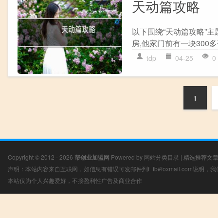
天动篇攻略
以下围绕“天动篇攻略”主
房,他家门前有一块300多
tdp
04-25
0
1
Copyright © 2012 - 2026
帮创业加盟网
Powered by
网站分类目录
|
精选推荐文
声明：本站内容来自互联网，如信息有错误可发邮件到f_fb#foxmail.com说明
本站仅为个人兴趣爱好，不接盈利性广告及商业合作