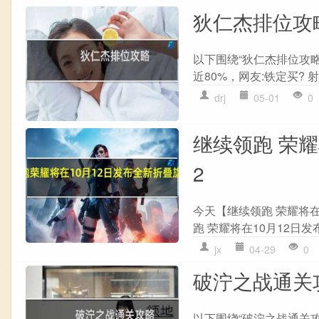
狄仁杰排位攻
以下围绕“狄仁杰排位攻
近80%，网友:铁定买? 射
drj
05-01
0
继续领跑 荣耀
2
今天【继续领跑 荣耀将在
跑 荣耀将在10月12日发布
jx
04-29
0
破泞之战通关
以下围绕“破泞之战通关