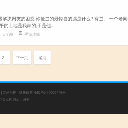
题解决网友的困惑 你捡过的最惊喜的漏是什么? 有过。 一个老
平的土地是我家的,于是他...
998
手游攻略
2
下一页
尾页
章
|
网站地图
|
疑难解答
渝ICP备11000776号
，我们会及时纠正，谢谢