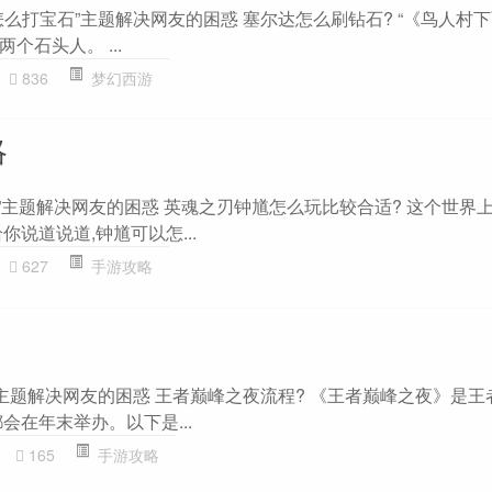
么打宝石”主题解决网友的困惑 塞尔达怎么刷钻石? “《鸟人村下
个石头人。 ...
836
梦幻西游
略
略”主题解决网友的困惑 英魂之刃钟馗怎么玩比较合适? 这个世界
你说道说道,钟馗可以怎...
627
手游攻略
”主题解决网友的困惑 王者巅峰之夜流程? 《王者巅峰之夜》是王
会在年末举办。以下是...
165
手游攻略