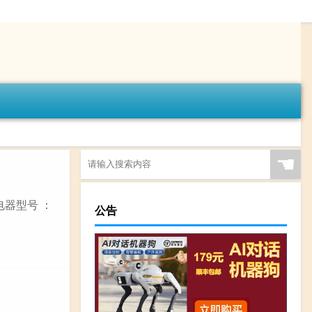
☚
电器型号 ：
公告