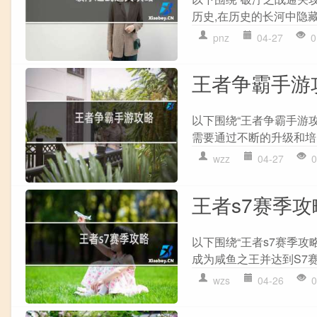
历史,在历史的长河中隐藏
pnz
04-27
0
王者争霸手游
以下围绕“王者争霸手游攻
需要通过不断的升级和培养
wzz
04-27
0
王者s7赛季攻
以下围绕“王者s7赛季攻
成为咸鱼之王并达到S7赛
wzs
04-26
0